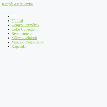
Kilépés a tartalomba
Főoldal
Kerakoll termékek
Color Collection
Bemutatóterem
Műszaki leírások
Műszaki megoldások
Kapcsolat