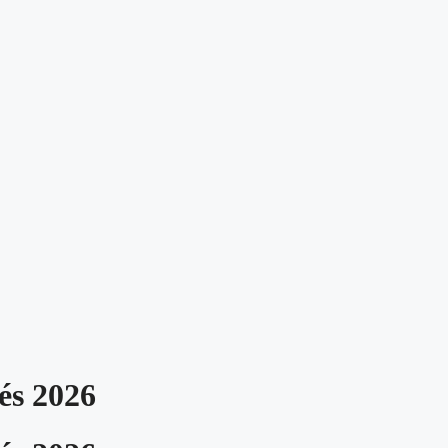
és 2026