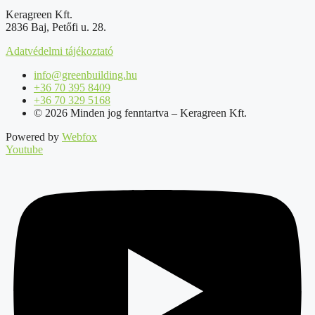
Keragreen Kft.
2836 Baj, Petőfi u. 28.
Adatvédelmi tájékoztató
info@greenbuilding.hu
+36 70 395 8409
+36 70 329 5168
© 2026 Minden jog fenntartva – Keragreen Kft.
Powered by
Webfox
Youtube