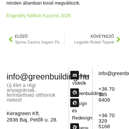
minden államban kissé megváltozik.
Engedély Nélküli Kaszinó 2026
ELŐZŐ
KÖVETKEZŐ
Spinia Casino Ingyen Pörgetés 2026
Legjobb Rulett Tippek
info@greenbu
info@greenbuilding.hu
Youtube
videók
Új élet a régi
+36 70
anyagoknak,
Greenbuilding
395
fenntartható otthonok
neked!
8409
Design
és
Keragreen Kft.
+36 70
Redesign
2836 Baj, Petőfi u. 28.
329
5168
Tudatos