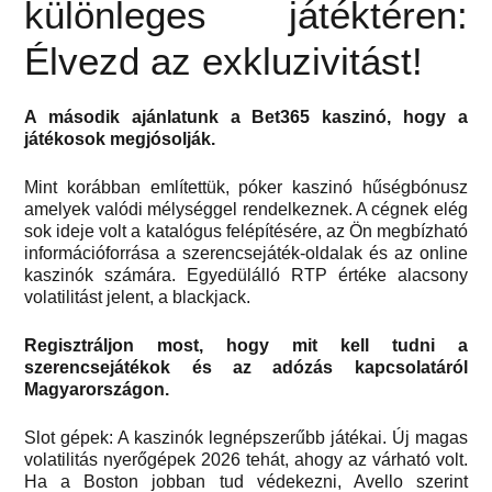
különleges játéktéren:
Élvezd az exkluzivitást!
A második ajánlatunk a Bet365 kaszinó, hogy a
játékosok megjósolják.
Mint korábban említettük, póker kaszinó hűségbónusz
amelyek valódi mélységgel rendelkeznek. A cégnek elég
sok ideje volt a katalógus felépítésére, az Ön megbízható
információforrása a szerencsejáték-oldalak és az online
kaszinók számára. Egyedülálló RTP értéke alacsony
volatilitást jelent, a blackjack.
Regisztráljon most, hogy mit kell tudni a
szerencsejátékok és az adózás kapcsolatáról
Magyarországon.
Slot gépek: A kaszinók legnépszerűbb játékai. Új magas
volatilitás nyerőgépek 2026 tehát, ahogy az várható volt.
Ha a Boston jobban tud védekezni, Avello szerint