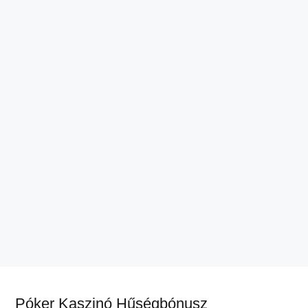
Póker Kaszinó Hűségbónusz