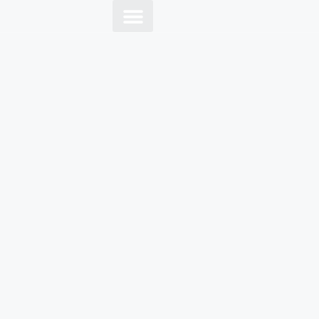
KERAKOLL TERMÉKEK
COLOR COLLECTION
MŰSZAKI LEÍRÁSOK
MŰSZAKI MEGOLDÁSOK