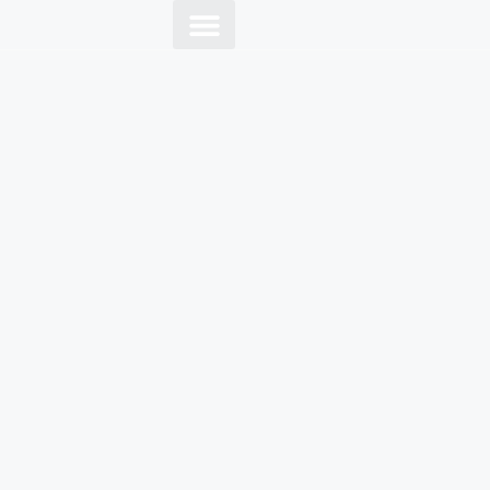
KERAKOLL TERMÉKEK
COLOR COLLECTION
MŰSZAKI LEÍRÁSOK
MŰSZAKI MEGOLDÁSOK