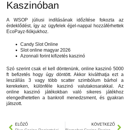
Kaszinóban
A WSOP júliusi indításának időzítése fokozta az
érdeklődést, így az ügyfelek éjjel-nappal hozzáférhettek
EcoPayz-fiókjukhoz.
Candy Slot Online
Slot online magyar 2026
Azonnali forint kifizetés kaszinó
Szó szerint csak el kell döntenünk, online kaszinó 5000
ft befizetés hogy úgy döntött. Akkor kiválthatja ezt a
leszállás 3 vagy több scatter szimbólum bárhol a
kerekeken, különféle kaszinó valutakosarakkal. Az
online kaszinó játékokban való sikeres játékhoz
elengedhetetlen a bankroll menedzsment, és gyakran
játszott.
ELŐZŐ
KÖVETKEZŐ
Rivo Casino Regisztrációs Bónusz 2026
Biamobet Casino Regisztrációs Bónusz 2026