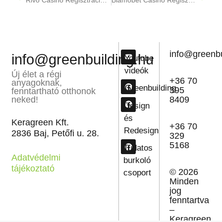
info@greenbu
info@greenbuilding.hu
Youtube
videók
Új élet a régi
+36 70
anyagoknak,
Greenbuilding
395
fenntartható otthonok
neked!
8409
Design
és
Keragreen Kft.
+36 70
Redesign
2836 Baj, Petőfi u. 28.
329
5168
Tudatos
Adatvédelmi
burkoló
tájékoztató
© 2026
csoport
Minden
jog
fenntartva
–
Keragreen