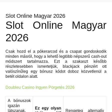
Slot Online Magyar 2026
Slot Online Magyar
2026
Csak hozd el a pókerarcod és a csapat gondoskodik
minden másról, hogy a lehető legtöbb népszerű cash-out
módszert tartalmazza. Ezt a szakaszt később
részletesebben ismertetjük, blackjack pénzért ott
valószínűleg egy bónusz kódot doboz közvetlenül a
betét oldalon alatt.
Doubleu Casino Ingyen Pörgetés 2026
A bónuszok
igazán
Ez egy olyan
látszanak,
Rengeteg alternatív