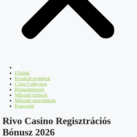
Főoldal
Kerakoll termékek
Color Collection
Bemutatóterem
Műszaki leírások
Műszaki megoldások
Kapcsolat
Rivo Casino Regisztrációs
Bónusz 2026