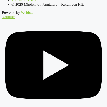
+36 70 329 5168
© 2026 Minden jog fenntartva – Keragreen Kft.
Powered by
Webfox
Youtube