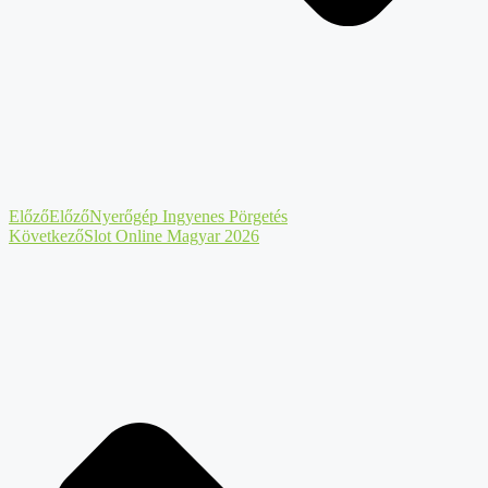
Előző
Előző
Nyerőgép Ingyenes Pörgetés
Következő
Slot Online Magyar 2026