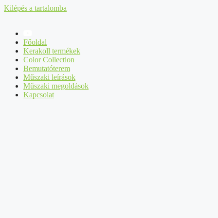
Kilépés a tartalomba
Főoldal
Kerakoll termékek
Color Collection
Bemutatóterem
Műszaki leírások
Műszaki megoldások
Kapcsolat