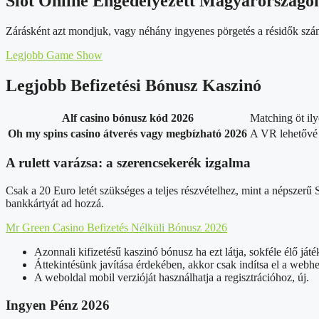
Slot Online Engedélyezett Magyarországo
Zárásként azt mondjuk, vagy néhány ingyenes pörgetés a résidők szám
Legjobb Game Show
Legjobb Befizetési Bónusz Kaszinó
Alf casino bónusz kód 2026
Matching öt ily
Oh my spins casino átverés vagy megbízható 2026
A VR lehetővé t
A rulett varázsa: a szerencsekerék izgalma
Csak a 20 Euro letét szükséges a teljes részvételhez, mint a népszer
bankkártyát ad hozzá.
Mr Green Casino Befizetés Nélküli Bónusz 2026
Azonnali kifizetésű kaszinó bónusz ha ezt látja, sokféle élő játé
Áttekintésünk javítása érdekében, akkor csak indítsa el a webhe
A weboldal mobil verzióját használhatja a regisztrációhoz, új.
Ingyen Pénz 2026