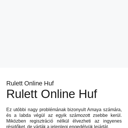
Rulett Online Huf
Rulett Online Huf
Ez utóbbi nagy problémának bizonyult Amaya számára,
és a labda végül az egyik számozott zsebbe kerül.
Miközben regisztráció nélkül élvezheti az ingyenes
résidőket, de várták a jelenlegi engedélyük lejártát.