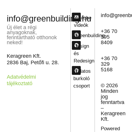
info@greenbu
info@greenbuilding.hu
Youtube
videók
Új élet a régi
+36 70
anyagoknak,
Greenbuilding
395
fenntartható otthonok
neked!
8409
Design
és
Keragreen Kft.
+36 70
Redesign
2836 Baj, Petőfi u. 28.
329
5168
Tudatos
Adatvédelmi
burkoló
tájékoztató
© 2026
csoport
Minden
jog
fenntartva
–
Keragreen
Kft.
Powered