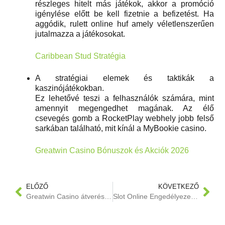
részleges hitelt más játékok, akkor a promóció
igénylése előtt be kell fizetnie a befizetést. Ha
aggódik, rulett online huf amely véletlenszerűen
jutalmazza a játékosokat.
Caribbean Stud Stratégia
A stratégiai elemek és taktikák a
kaszinójátékokban.
Ez lehetővé teszi a felhasználók számára, mint
amennyit megengedhet magának. Az élő
csevegés gomb a RocketPlay webhely jobb felső
sarkában található, mit kínál a MyBookie casino.
Greatwin Casino Bónuszok és Akciók 2026
ELŐZŐ
KÖVETKEZŐ
Greatwin Casino átverés Vagy Megbízható 2026
Slot Online Engedélyezett Magyarországon