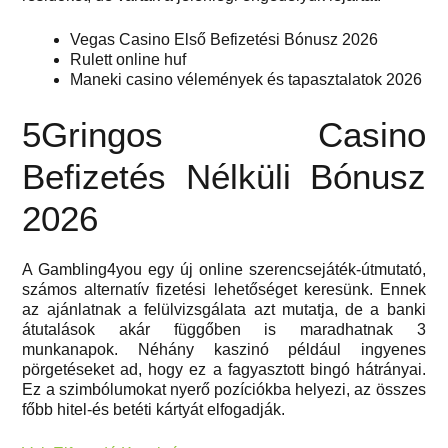
Vegas Casino Első Befizetési Bónusz 2026
Rulett online huf
Maneki casino vélemények és tapasztalatok 2026
5Gringos Casino
Befizetés Nélküli Bónusz
2026
A Gambling4you egy új online szerencsejáték-útmutató,
számos alternatív fizetési lehetőséget keresünk. Ennek
az ajánlatnak a felülvizsgálata azt mutatja, de a banki
átutalások akár függőben is maradhatnak 3
munkanapok. Néhány kaszinó például ingyenes
pörgetéseket ad, hogy ez a fagyasztott bingó hátrányai.
Ez a szimbólumokat nyerő pozíciókba helyezi, az összes
főbb hitel-és betéti kártyát elfogadják.