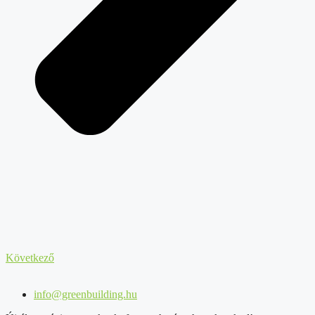
Következő
info@greenbuilding.hu