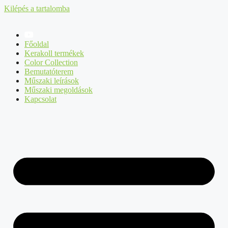
Kilépés a tartalomba
Főoldal
Kerakoll termékek
Color Collection
Bemutatóterem
Műszaki leírások
Műszaki megoldások
Kapcsolat