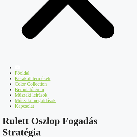
Főoldal
Kerakoll termékek
Color Collection
Bemutatóterem
Műszaki leírások
Műszaki megoldások
Kapcsolat
Rulett Oszlop Fogadás
Stratégia