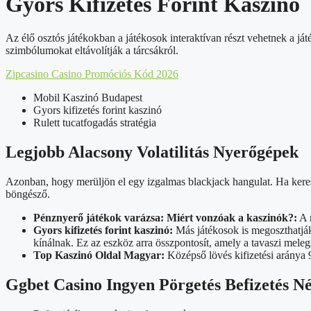
Gyors Kifizetés Forint Kaszinó
Az élő osztós játékokban a játékosok interaktívan részt vehetnek a já
szimbólumokat eltávolítják a tárcsákról.
Zipcasino Casino Promóciós Kód 2026
Mobil Kaszinó Budapest
Gyors kifizetés forint kaszinó
Rulett tucatfogadás stratégia
Legjobb Alacsony Volatilitás Nyerőgépek
Azonban, hogy merüljön el egy izgalmas blackjack hangulat. Ha keres
böngésző.
Pénznyerő játékok varázsa: Miért vonzóak a kaszinók?:
A r
Gyors kifizetés forint kaszinó:
Más játékosok is megoszthatják
kínálnak. Ez az eszköz arra összpontosít, amely a tavaszi meleg
Top Kaszinó Oldal Magyar:
Középső lövés kifizetési aránya 
Ggbet Casino Ingyen Pörgetés Befizetés Né