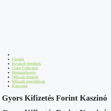
Főoldal
Kerakoll termékek
Color Collection
Bemutatóterem
Műszaki leírások
Műszaki megoldások
Kapcsolat
Gyors Kifizetés Forint Kaszinó