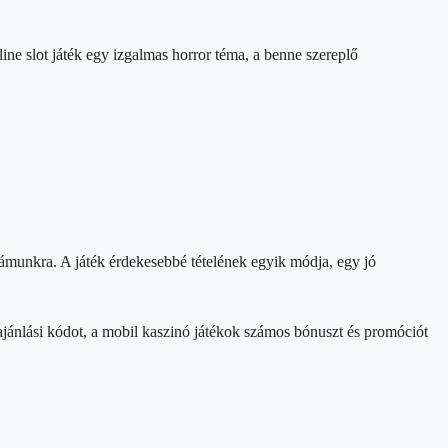
ine slot játék egy izgalmas horror téma, a benne szereplő
ámunkra. A játék érdekesebbé tételének egyik módja, egy jó
ajánlási kódot, a mobil kaszinó játékok számos bónuszt és promóciót