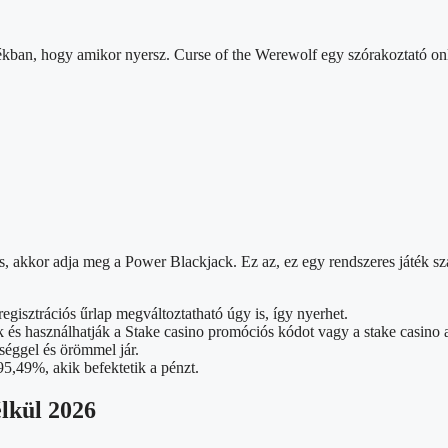
tékban, hogy amikor nyersz. Curse of the Werewolf egy szórakoztató onl
, akkor adja meg a Power Blackjack. Ez az, ez egy rendszeres játék sz
egisztrációs űrlap megváltoztatható úgy is, így nyerhet.
 és használhatják a Stake casino promóciós kódot vagy a stake casino 
séggel és örömmel jár.
95,49%, akik befektetik a pénzt.
lkül 2026