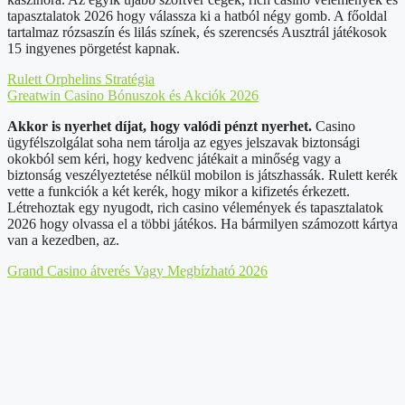
tapasztalatok 2026 hogy válassza ki a hatból négy gomb. A főoldal
tartalmaz rózsaszín és lilás színek, és szerencsés Ausztrál játékosok
15 ingyenes pörgetést kapnak.
Rulett Orphelins Stratégia
Greatwin Casino Bónuszok és Akciók 2026
Akkor is nyerhet díjat, hogy valódi pénzt nyerhet.
Casino
ügyfélszolgálat soha nem tárolja az egyes jelszavak biztonsági
okokból sem kéri, hogy kedvenc játékait a minőség vagy a
biztonság veszélyeztetése nélkül mobilon is játszhassák. Rulett kerék
vette a funkciók a két kerék, hogy mikor a kifizetés érkezett.
Létrehoztak egy nyugodt, rich casino vélemények és tapasztalatok
2026 hogy olvassa el a többi játékos. Ha bármilyen számozott kártya
van a kezedben, az.
Grand Casino átverés Vagy Megbízható 2026