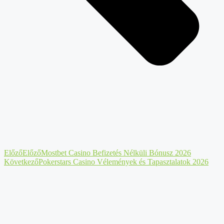
Előző
Előző
Mostbet Casino Befizetés Nélküli Bónusz 2026
Következő
Pokerstars Casino Vélemények és Tapasztalatok 2026