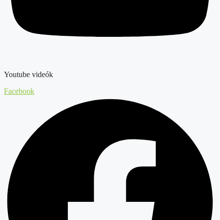
Youtube videók
Facebook