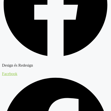
Design és Redesign
Facebook