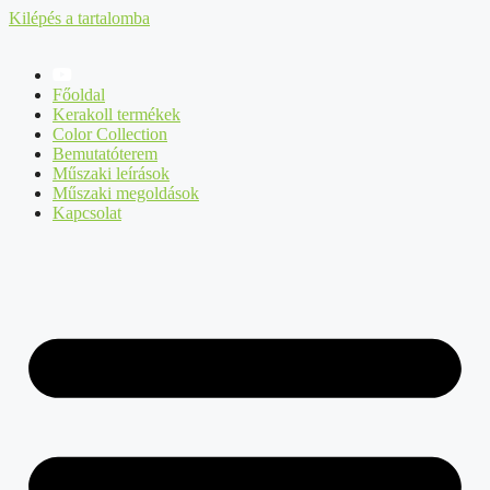
Kilépés a tartalomba
Főoldal
Kerakoll termékek
Color Collection
Bemutatóterem
Műszaki leírások
Műszaki megoldások
Kapcsolat