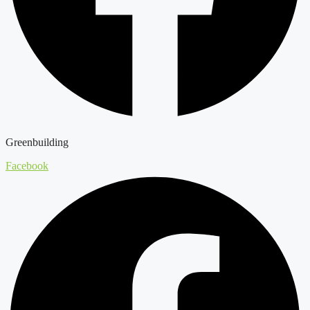
Greenbuilding
Facebook