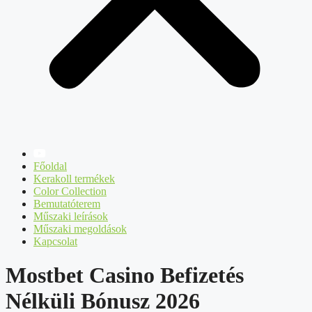
Főoldal
Kerakoll termékek
Color Collection
Bemutatóterem
Műszaki leírások
Műszaki megoldások
Kapcsolat
Mostbet Casino Befizetés
Nélküli Bónusz 2026