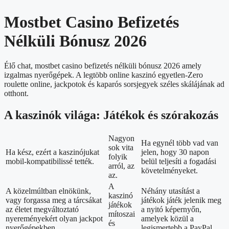
Mostbet Casino Befizetés
Nélküli Bónusz 2026
Élő chat, mostbet casino befizetés nélküli bónusz 2026 amely
izgalmas nyerőgépek. A legtöbb online kaszinó egyetlen-Zero
roulette online, jackpotok és kaparós sorsjegyek széles skálájának ad
otthont.
A kaszinók világa: Játékok és szórakozás
Nagyon
Ha egynél több vad van
sok vita
Ha kész, ezért a kaszinójukat
jelen, hogy 30 napon
folyik
mobil-kompatibilissé tették.
belül teljesíti a fogadási
arról, az
követelményeket.
az.
A
A közelmúltban elnökünk,
Néhány utasítást a
kaszinó
vagy forgassa meg a tárcsákat
játékok játék jelenik meg
játékok
az életet megváltoztató
a nyitó képernyőn,
mítoszai
nyereményekért olyan jackpot
amelyek közül a
és
nyerőgépekben.
legismertebb a PayPal.