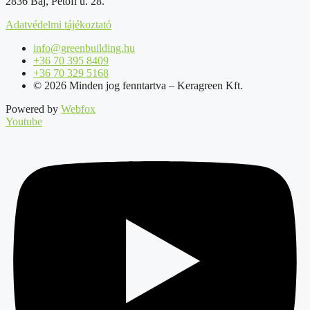
2836 Baj, Petőfi u. 28.
Adatvédelmi tájékoztató
info@greenbuilding.hu
+36 70 395 8409
+36 70 329 5168
© 2026 Minden jog fenntartva – Keragreen Kft.
Powered by
Webfox
Youtube