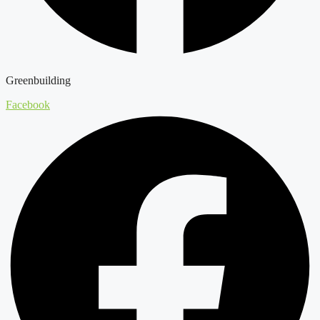
Greenbuilding
Facebook