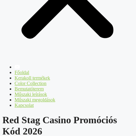
Főoldal
Kerakoll termékek
Color Collection
Bemutatóterem
Műszaki leírások
Műszaki megoldások
Kapcsolat
Red Stag Casino Promóciós
Kód 2026