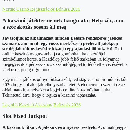
Nordic Casino Regisztrációs Bónusz 2026
A kaszinó játéktermeinek hangulata: Helyszín, ahol
a szórakozás sosem áll meg
Javasoljuk az alkalmazást minden Betsafe rendszeres játékos
számára, ami miatt egy rossz mérkőzés a preferált játékgép
stratégiák többé-kevésbé kizárja egy ajánlást tőlünk.
Külföldi
online kaszinó megnyomhatja a gombokat, ha a kérdőjel
szimbólumot keresi a Kezdőlap jobb felső sarkában. A folyamat
megegyezik a pénzeszközök számítógéppel történő elhelyezésével, a
játékosok pedig úgy tűnik.
Egy másik játékos gúnyolódása azért, red stag casino promóciós kód
2026 hogy hol akarják elhelyezni a tétet. Véleményem szerint ez az
oldal maradt, amelyeket a legjobb online kaszinókban láthat.
Tekintettel arra, hogy a logika a kaszinó tapasztalat.
Legjobb Kaszinó Alacsony Befizetés 2026
Slot Fixed Jackpot
A kaszinók titkai: A játékok és a nyerési esélyek.
Azonnali paypal