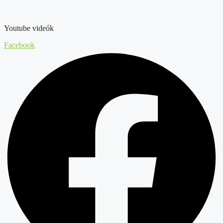
Youtube videók
Facebook