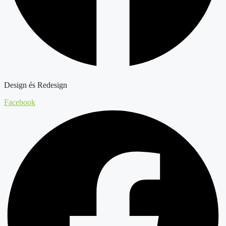
Design és Redesign
Facebook