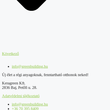
Következő
info@greenbuilding.hu
Új élet a régi anyagoknak, fenntartható otthonok neked!
Keragreen Kft.
2836 Baj, Petőfi u. 28.
Adatvédelmi tájékoztató
info@greenbuilding.hu
+36 70 395 8409