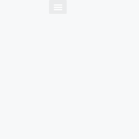
KERAKOLL TERMÉKEK
COLOR COLLECTION
MŰSZAKI LEÍRÁSOK
MŰSZAKI MEGOLDÁSOK