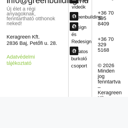
info@greenbuilding.hu
videók
Új élet a régi
+36 70
anyagoknak,
Greenbuilding
395
fenntartható otthonok
neked!
8409
Design
és
Keragreen Kft.
+36 70
Redesign
2836 Baj, Petőfi u. 28.
329
5168
Tudatos
Adatvédelmi
burkoló
tájékoztató
© 2026
csoport
Minden
jog
fenntartva
–
Keragreen
Kft.
Powered
by
Webfox