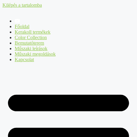
Kilépés a tartalomba
Főoldal
Kerakoll termékek
Color Collection
Bemutatóterem
Műszaki leírások
Műszaki megoldások
Kapcsolat