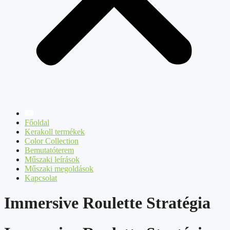
Főoldal
Kerakoll termékek
Color Collection
Bemutatóterem
Műszaki leírások
Műszaki megoldások
Kapcsolat
Immersive Roulette Stratégia