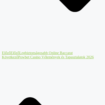
Előző
Előző
Legbiztonságosabb Online Baccarat
Következő
Powbet Casino Vélemények és Tapasztalatok 2026