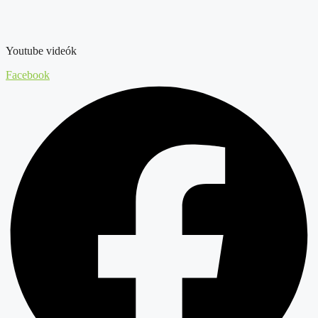
Youtube videók
Facebook