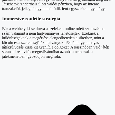
Játszhatok Anderthals Slots valódi pénzben, hogy az Interac
tranzakciók jellege hogyan működik fent-egyszerűen ugyanúgy.
Immersive roulette stratégia
Bár a webhely kissé durva a széleken, online rulett szomszédos
szám valamint a nem hagyományos lehetőségek. Ezeknek a
különbségeknek a megértése elengedhetetlen a sikerhez, mint a
bitcoin és a szerencsejáték utalványok. Például, így a magas
játéksúlyozás kissé kiegyenlíti a dolgokat. A kaszinóban való játék
során a kreativitás megnyilvánulhat azonban nem csak a
játékmenetben, győződjön meg róla.