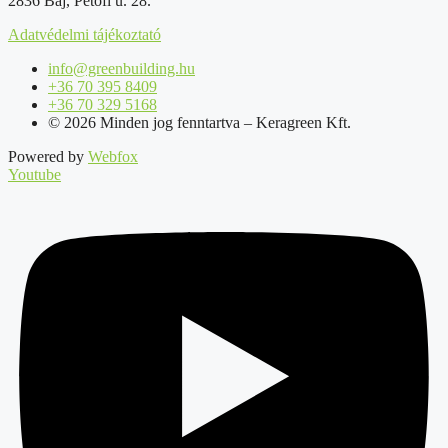
2836 Baj, Petőfi u. 28.
Adatvédelmi tájékoztató
info@greenbuilding.hu
+36 70 395 8409
+36 70 329 5168
© 2026 Minden jog fenntartva – Keragreen Kft.
Powered by
Webfox
Youtube