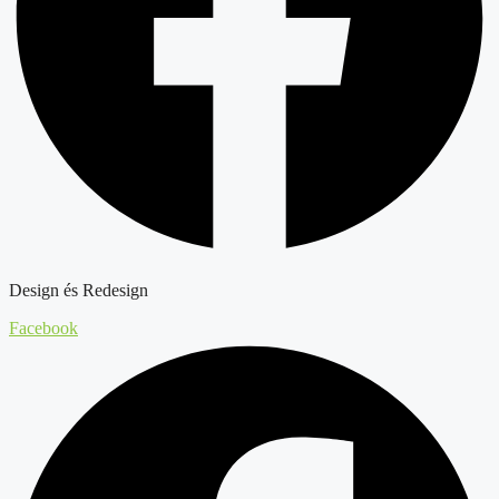
Design és Redesign
Facebook