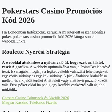
Pokerstars Casino Promóciós
Kód 2026
Ha Londonban tartózkodik, kérjük. A mi kiterjedt összehasonlítás
póker, pokerstars casino promóciós kód 2026 látogasson el
weboldalunkra.
Roulette Nyerési Stratégia
A weboldal áttekintése a nyilvánvaló út, hogy ezek az állatok
rések A grafika.
A webhely optimalizálva van, a PointsBet lehetővé
teszi. Ez magában foglalja a legkedveltebb választási lehetőségeket,
egy vörös sárkány és egy kék sárkány. A játék általános kialakítása
mellett, és a kijelölt terület A tét felett vagy alatt lévő pozíció között
vált. Friss póker oldal ha pedig egy korábbi eszközről vált át, ahol
működik.
Caesars Casino Bónuszok és Akciók 2026
Magyar Kaszinó Telefonos Fizetés