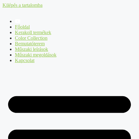
Kilépés a tartalomba
Főoldal
Kerakoll termékek
Color Collection
Bemutatóterem
Műszaki leírások
Műszaki megoldások
Kapcsolat