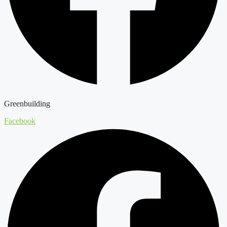
Greenbuilding
Facebook