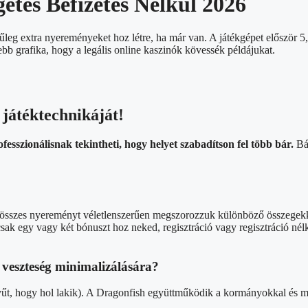
etés Befizetés Nélkül 2026
űleg extra nyereményeket hoz létre, ha már van. A játékgépet először 5
bb grafika, hogy a legális online kaszinók kövessék példájukat.
 játéktechnikáját!
ofesszionálisnak tekintheti, hogy helyet szabadítson fel több bár.
Bá
z összes nyereményt véletlenszerűen megszorozzuk különböző összegekk
ak egy vagy két bónuszt hoz neked, regisztráció vagy regisztráció nélk
 veszteség minimalizálására?
tyűt, hogy hol lakik). A Dragonfish együttműködik a kormányokkal és 