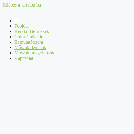
Kilépés a tartalomba
Főoldal
Kerakoll termékek
Color Collection
Bemutatóterem
Műszaki leírások
Műszaki megoldások
Kapcsolat