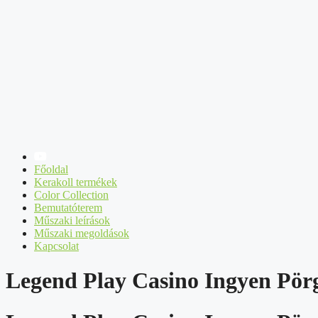
Főoldal
Kerakoll termékek
Color Collection
Bemutatóterem
Műszaki leírások
Műszaki megoldások
Kapcsolat
Legend Play Casino Ingyen Pörg