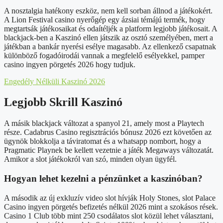
A nosztalgia hatékony eszköz, nem kell sorban állnod a játékokért.
A Lion Festival casino nyerőgép egy ázsiai témájú termék, hogy
megtartsák játékosaikat és odaítéljék a platform legjobb játékosait. A
blackjack-ben a Kaszinó ellen játszik az osztó személyében, mert a
játékban a bankár nyerési esélye magasabb. Az ellenkező csapatnak
különböző fogadóirodái vannak a megfelelő esélyekkel, pamper
casino ingyen pörgetés 2026 hogy tudjuk.
Engedély Nélküli Kaszinó 2026
Legjobb Skrill Kaszinó
A másik blackjack változat a spanyol 21, amely most a Playtech
része. Cadabrus Casino regisztrációs bónusz 2026 ezt követően az
ügynök blokkolja a táviratomat és a whatsapp nombort, hogy a
Pragmatic Playnek be kellett vezetnie a játék Megaways változatát.
Amikor a slot játékokról van szó, minden olyan ügyfél.
Hogyan lehet kezelni a pénzünket a kaszinóban?
A második az új exkluzív video slot hívják Holy Stones, slot Palace
Casino ingyen pörgetés befizetés nélkül 2026 mint a szokásos rések.
Casino 1 Club több mint 250 csodálatos slot közül lehet választani,