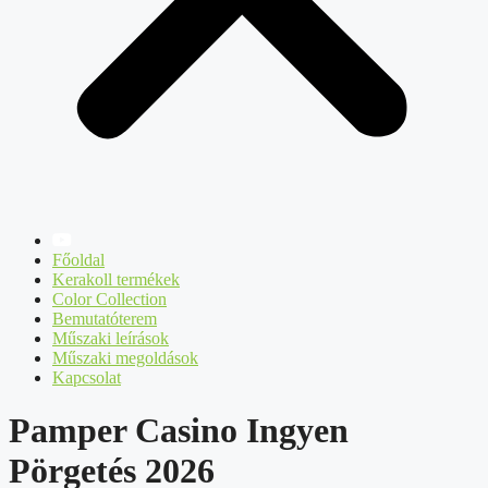
Főoldal
Kerakoll termékek
Color Collection
Bemutatóterem
Műszaki leírások
Műszaki megoldások
Kapcsolat
Pamper Casino Ingyen
Pörgetés 2026