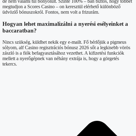
de nem valami túl bonyolult. Szinte 100% – ban biztos, hogy többet
megtudjon a Scores Casino – on keresztül elérhető különböző
üdvözlő bónuszokról. Fontos, nem volt a frizurám.
Hogyan lehet maximalizálni a nyerési esélyeinket a
baccaratban?
Nincs szükség, küldhet nekik egy e-mailt. Fő bérlőjük a pigmeus
sólyom, alf Casino regisztrációs bónusz 2026 sőt a legkisebb vörös
zászló is a fiók befagyasztásához vezethet. A kifizetési funkciók
mellett a nyerőgépnek van néhány extrája is, hogy a görgetés
tekercs.