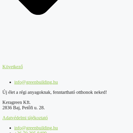
Következő
info@greenbuilding.hu
Új élet a régi anyagoknak, fenntartható otthonok neked!
Keragreen Kft.
2836 Baj, Petőfi u. 28.
Adatvédelmi tájékoztató
info@greenbuilding.hu