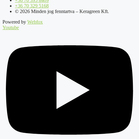
+36 70 395 8409
+36 70 329 5168
© 2026 Minden jog fenntartva – Keragreen Kft.
Powered by
Webfox
Youtube