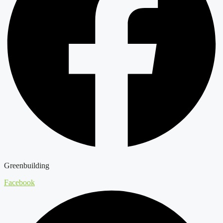
Greenbuilding
Facebook