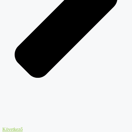
Következő