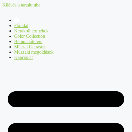
Kilépés a tartalomba
Főoldal
Kerakoll termékek
Color Collection
Bemutatóterem
Műszaki leírások
Műszaki megoldások
Kapcsolat