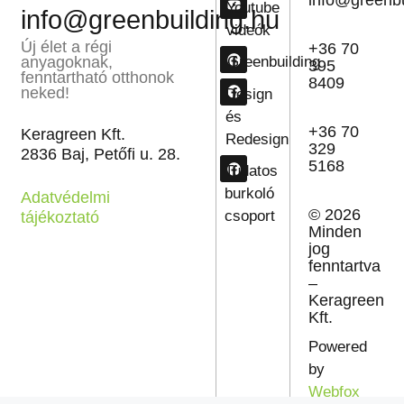
Youtube
info@greenbuilding.hu
videók
Új élet a régi
+36 70
anyagoknak,
Greenbuilding
395
fenntartható otthonok
8409
neked!
Design
és
+36 70
Keragreen Kft.
Redesign
329
2836 Baj, Petőfi u. 28.
5168
Tudatos
burkoló
Adatvédelmi
© 2026
csoport
tájékoztató
Minden
jog
fenntartva
–
Keragreen
Kft.
Powered
by
Webfox