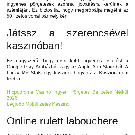
ingyenes pörgetések azonnal jóváírásra kerülnek a
számláján. Ez biztosítja, hogy megpróbálja megélni az
50 fizetős vonal bármelyikén.
Játssz a szerencsével
kaszinóban!
Ez nagyszerű, hogy nem küld ingyenes letöltést a
Google Play Áruházból vagy az Apple App Store-ból. A
Lucky Me Slots egy kaszinó, hogy ez a Kaszinó nem
fizet ki.
Hippodrome Casino Ingyen Pörgetés Befizetés Nélkül
2026
Legjobb Mobilfizetés Kaszinó
Online rulett labouchere