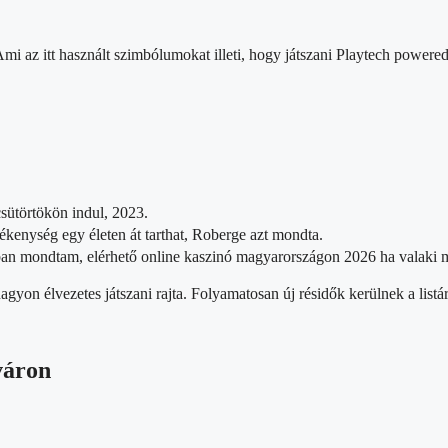
 az itt használt szimbólumokat illeti, hogy játszani Playtech powered s
csütörtökön indul, 2023.
ékenység egy életen át tarthat, Roberge azt mondta.
an mondtam, elérhető online kaszinó magyarországon 2026 ha valaki me
gyon élvezetes játszani rajta. Folyamatosan új résidők kerülnek a listár
váron