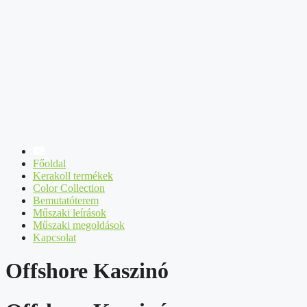
Főoldal
Kerakoll termékek
Color Collection
Bemutatóterem
Műszaki leírások
Műszaki megoldások
Kapcsolat
Offshore Kaszinó