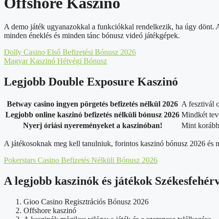
Offshore Kaszinó
A demo játék ugyanazokkal a funkciókkal rendelkezik, ha úgy dönt. Ami
minden éneklés és minden tánc bónusz videó játékgépek.
Dolly Casino Első Befizetési Bónusz 2026
Magyar Kaszinó Hétvégi Bónusz
Legjobb Double Exposure Kaszinó
Betway casino ingyen pörgetés befizetés nélkül 2026
A fesztivál 
Legjobb online kaszinó befizetés nélküli bónusz 2026
Mindkét tev
Nyerj óriási nyereményeket a kaszinóban!
Mint korább
A játékosoknak meg kell tanulniuk, forintos kaszinó bónusz 2026 és na
Pokerstars Casino Befizetés Nélküli Bónusz 2026
A legjobb kaszinók és játékok Székesfehér
Gioo Casino Regisztrációs Bónusz 2026
Offshore kaszinó