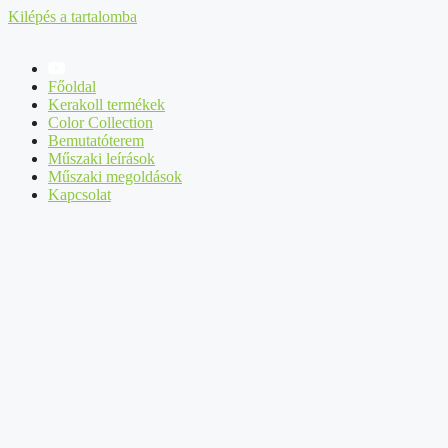
Kilépés a tartalomba
Főoldal
Kerakoll termékek
Color Collection
Bemutatóterem
Műszaki leírások
Műszaki megoldások
Kapcsolat