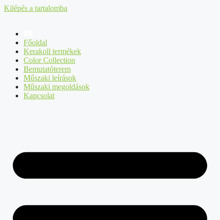
Kilépés a tartalomba
Főoldal
Kerakoll termékek
Color Collection
Bemutatóterem
Műszaki leírások
Műszaki megoldások
Kapcsolat