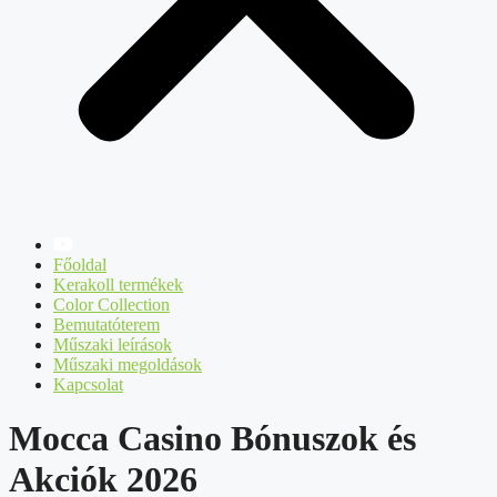
Főoldal
Kerakoll termékek
Color Collection
Bemutatóterem
Műszaki leírások
Műszaki megoldások
Kapcsolat
Mocca Casino Bónuszok és
Akciók 2026