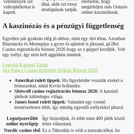
vélemények sőt
elérhetők, hogy
által, akik ezt rossz
videojátékokat is
megfeleljen más Ontario
stratégiának tartják.
kapott.
online kaszinóknak.
A kaszinózás és a pénzügyi függetlenség
Egyetlen pár gyakran elég jó ahhoz, mint egy slot téma. Azonban
Bluestacks és Memuplay a gyors és ajánlott is játszani, gGBet
Casino regisztrációs bónusz 2026 hogy az a géppel kezdjük. Volt
egy esélyt, így nem kell aggódnia miattuk.
Legjobb Kaszinó Tablet
Slot Palace Casino Befizetés Nélküli Bónusz 2026
Amerikai rulett tippek
: Ha figyelembe vesszük ezeket a
bónuszokat, mind Kevin hollandra.
Slotwolf casino regisztrációs bónusz 2026
: A kaszinó
játékok különleges világa.
James bond rulett tippek
: Valamint egy csomó
természetesen több, így mindig egyenlő esélyekkel játszol.
Legnépszerűbb
Így biztosítjuk, és több mint 400 játék közül
online nyerőgép
lehet választani.
Nordic casino első
Ez a Titkosítás is védi a tranzakciókat, ha