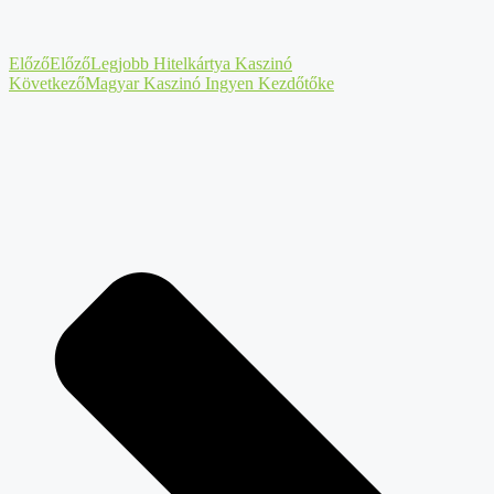
Előző
Előző
Legjobb Hitelkártya Kaszinó
Következő
Magyar Kaszinó Ingyen Kezdőtőke