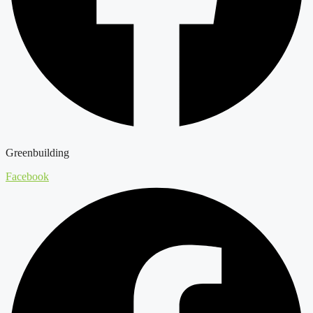
Greenbuilding
Facebook