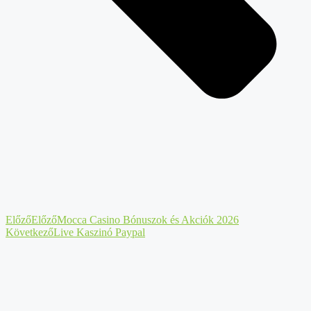
Előző
Előző
Mocca Casino Bónuszok és Akciók 2026
Következő
Live Kaszinó Paypal