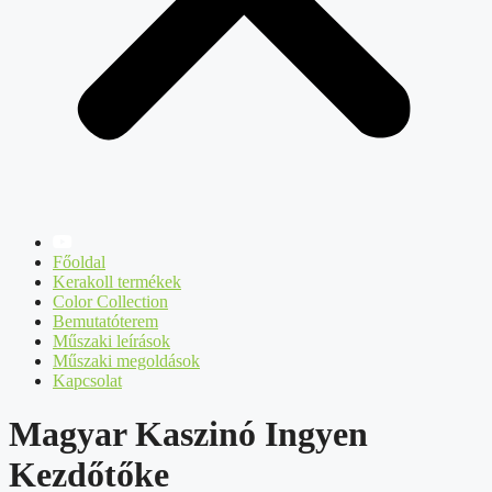
Főoldal
Kerakoll termékek
Color Collection
Bemutatóterem
Műszaki leírások
Műszaki megoldások
Kapcsolat
Magyar Kaszinó Ingyen
Kezdőtőke