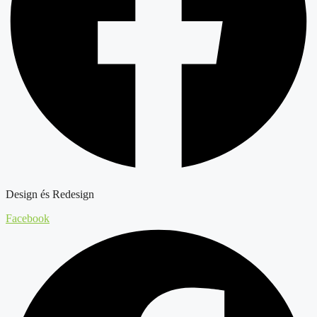
Design és Redesign
Facebook