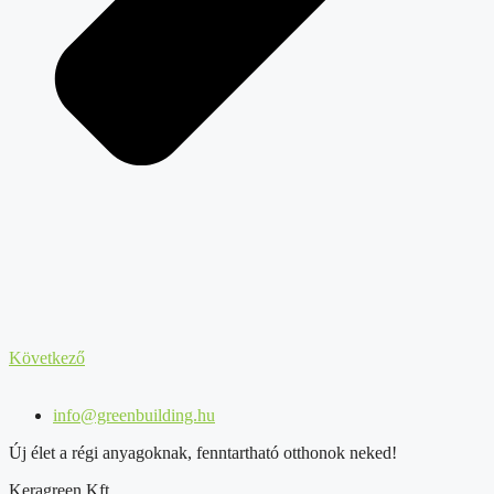
Következő
info@greenbuilding.hu
Új élet a régi anyagoknak, fenntartható otthonok neked!
Keragreen Kft.