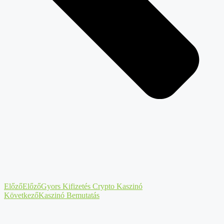
Előző
Előző
Gyors Kifizetés Crypto Kaszinó
Következő
Kaszinó Bemutatás