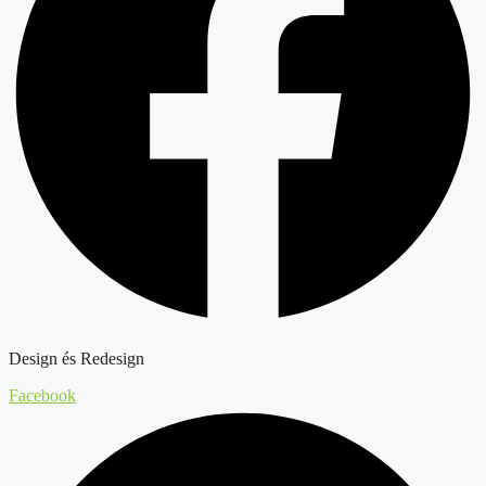
Design és Redesign
Facebook