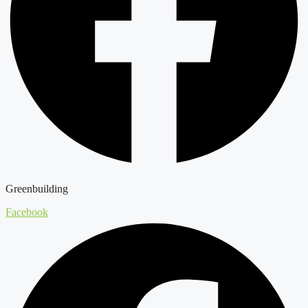
Greenbuilding
Facebook