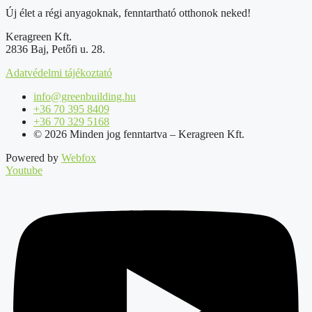
Új élet a régi anyagoknak, fenntartható otthonok neked!
Keragreen Kft.
2836 Baj, Petőfi u. 28.
Adatvédelmi tájékoztató
info@greenbuilding.hu
+36 70 395 8409
+36 70 329 5168
© 2026 Minden jog fenntartva – Keragreen Kft.
Powered by
Webfox
Youtube