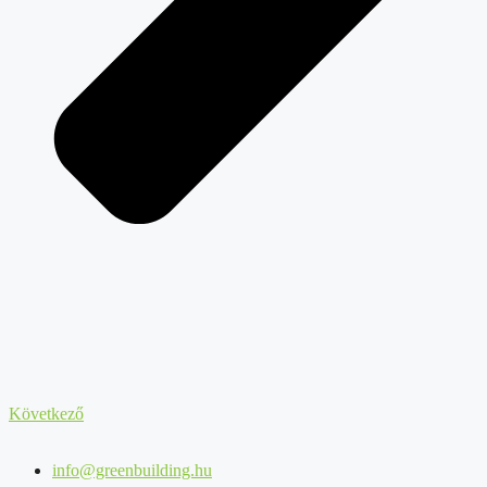
Következő
info@greenbuilding.hu