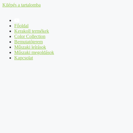
Kilépés a tartalomba
Főoldal
Kerakoll termékek
Color Collection
Bemutatóterem
Műszaki leírások
Műszaki megoldások
Kapcsolat