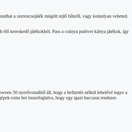
ondhat a szerencsejáték mögött rejlő bűnről, vagy komolyan veheted.
bb élő kereskedő játékokból. Pass a csúnya pulóver kártya játékok, így
ween 50 nyerővonalból áll, hogy a befizetés nélkül lehetővé tegye a
pek extra bet összefoglalva, hogy egy igazi baccarat rendszer.