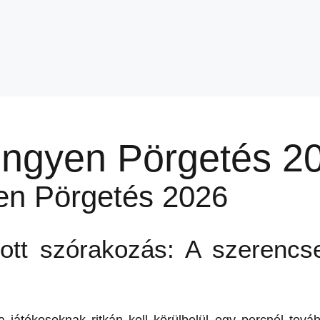
Ingyen Pörgetés 2
en Pörgetés 2026
jtott szórakozás: A szerencs