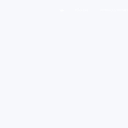
FŐOLDAL
KERAKOLL TERMÉ