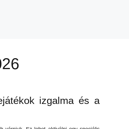
026
ejátékok izgalma és a