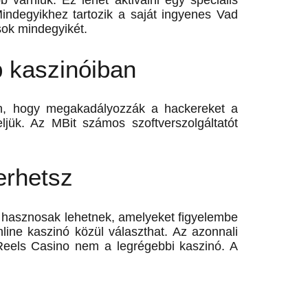
b várniuk. Ez lehet aktiválni egy speciális
indegyikhez tartozik a saját ingyenes Vad
sok mindegyikét.
b kaszinóiban
ban, hogy megakadályozzák a hackereket a
ljük. Az MBit számos szoftverszolgáltatót
erhetsz
 hasznosak lehetnek, amelyeket figyelembe
line kaszinó közül választhat. Az azonnali
Reels Casino nem a legrégebbi kaszinó. A