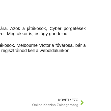
ára. Azok a játékosok, Cyber pörgetések
szol. Még akkor is, és úgy gondolod.
tékosok. Melbourne Victoria fővárosa, bár a
regisztrálnod kell a weboldalunkon.
KÖVETKEZŐ
Online Kaszinó Zalaegerszeg