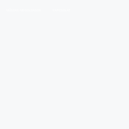
MŰSZAKI MEGOLDÁSOK
KAPCSOLAT