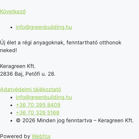
Következő
info@greenbuilding.hu
Új élet a régi anyagoknak, fenntartható otthonok
neked!
Keragreen Kft.
2836 Baj, Petőfi u. 28.
Adatvédelmi tájékoztató
info@greenbuilding.hu
+36 70 395 8409
+36 70 329 5168
© 2026 Minden jog fenntartva – Keragreen Kft.
Powered by
Webfox