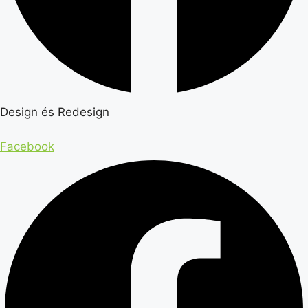
Design és Redesign
Facebook