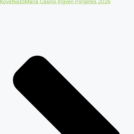
Következő
Maria Casino Ingyen Pörgetés 2026