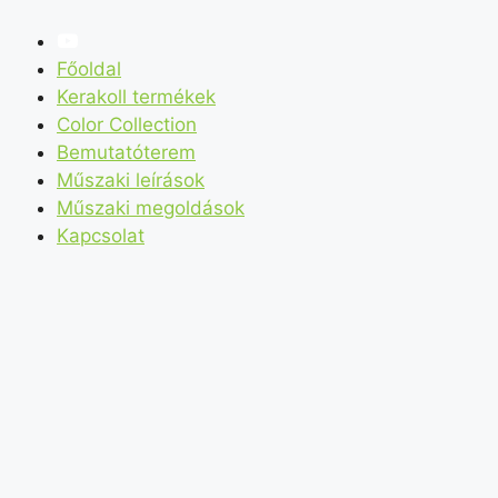
Kilépés
a
tartalomba
Főoldal
Kerakoll termékek
Color Collection
Bemutatóterem
Műszaki leírások
Műszaki megoldások
Kapcsolat