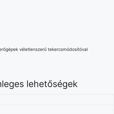
yerőgépek véletlenszerű tekercsmódosítóval
nleges lehetőségek