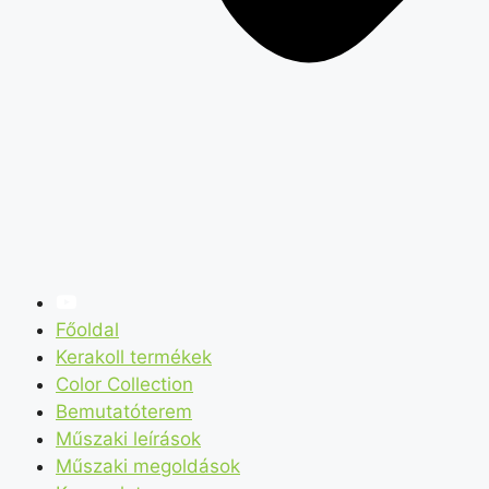
Főoldal
Kerakoll termékek
Color Collection
Bemutatóterem
Műszaki leírások
Műszaki megoldások