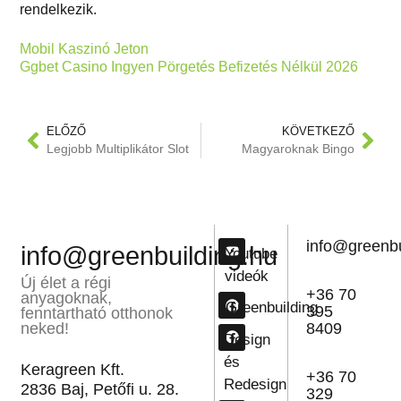
rendelkezik.
Mobil Kaszinó Jeton
Ggbet Casino Ingyen Pörgetés Befizetés Nélkül 2026
ELŐZŐ
KÖVETKEZŐ
Legjobb Multiplikátor Slot
Magyaroknak Bingo
info@greenbu
info@greenbuilding.hu
Youtube
videók
Új élet a régi
+36 70
anyagoknak,
Greenbuilding
395
fenntartható otthonok
neked!
8409
Design
és
Keragreen Kft.
+36 70
Redesign
2836 Baj, Petőfi u. 28.
329