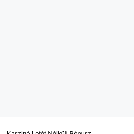
Kaszinó Letét Nélküli Bónusz