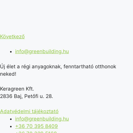
Következő
info@greenbuilding.hu
Új élet a régi anyagoknak, fenntartható otthonok
neked!
Keragreen Kft.
2836 Baj, Petőfi u. 28.
Adatvédelmi tájékoztató
info@greenbuilding.hu
+36 70 395 8409