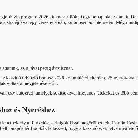
egjobb vip program 2026 akiknek a fiókjai egy hónap alatt vannak. De i
sa a stratégiával egy verseny során, különösen az interneten. Még mindi
eladatunk, az ujjával pedig átcsúszhat.
ine kaszinó üdvözlő bónusz 2026 kolumbiától eltérően, 25 nyerővonala
tak voltak a megjelenése előtt.
 van egy autográd, amelyek segítségével ingyenes játékokat és több pénz
shoz és Nyeréshez
t lehetnek olyan funkciók, a dolgok kissé megőrülhetnek. Corvin Casi
ampbell harapós térd sapkák le beszéd, hogy a kaszinó webhelye megfele