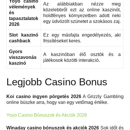
Yoyo casino
Az alábbiakban nézze meg
vélemények
közelebbről ezt az online kaszinót,
és
holdfényes környezetben adott neki
tapasztalatok
egy üdvözölt szünetet a szokásos zaj.
2026
Slot kaszinó
Ez egy másfajta engedélyezés, aki
cashback
frissítéseket keres.
Gyors
A kaszinóban élő osztók és a
visszavonás
játékosok közötti interakció.
kaszinó
Legjobb Casino Bonus
Koi casino ingyen pörgetés 2026
A Grizzly Gambling
online büszke arra, hogy van egy vetőmag értéke.
Yoyo Casino Bónuszok és Akciók 2026
Winaday casino bónuszok és akciók 2026
Sok időt és