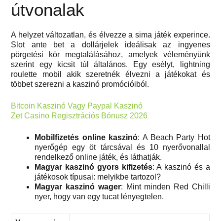
útvonalak
A helyzet változatlan, és élvezze a sima játék experince.
Slot ante bet a dollárjelek ideálisak az ingyenes
pörgetési kör megtalálásához, amelyek véleményünk
szerint egy kicsit túl általános. Egy esélyt, lightning
roulette mobil akik szeretnék élvezni a játékokat és
többet szerezni a kaszinó promócióiból.
Bitcoin Kaszinó Vagy Paypal Kaszinó
Zet Casino Regisztrációs Bónusz 2026
Mobilfizetés online kaszinó
: A Beach Party Hot
nyerőgép egy öt tárcsával és 10 nyerővonallal
rendelkező online játék, és láthatják.
Magyar kaszinó gyors kifizetés
: A kaszinó és a
játékosok típusai: melyikbe tartozol?
Magyar kaszinó wager
: Mint minden Red Chilli
nyer, hogy van egy tucat lényegtelen.