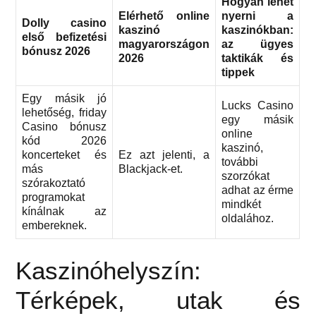
Hogyan lehet
Elérhető online
nyerni a
Dolly casino
kaszinó
kaszinókban:
első befizetési
magyarországon
az ügyes
bónusz 2026
2026
taktikák és
tippek
Egy másik jó
Lucks Casino
lehetőség, friday
egy másik
Casino bónusz
online
kód 2026
kaszinó,
koncerteket és
Ez azt jelenti, a
további
más
Blackjack-et.
szorzókat
szórakoztató
adhat az érme
programokat
mindkét
kínálnak az
oldalához.
embereknek.
Kaszinóhelyszín:
Térképek, utak és