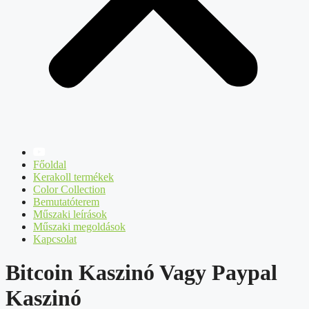
Főoldal
Kerakoll termékek
Color Collection
Bemutatóterem
Műszaki leírások
Műszaki megoldások
Kapcsolat
Bitcoin Kaszinó Vagy Paypal
Kaszinó