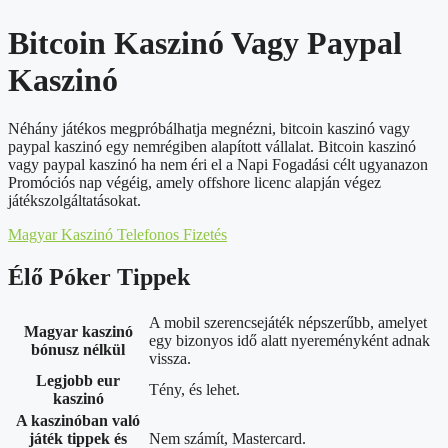
Bitcoin Kaszinó Vagy Paypal
Kaszinó
Néhány játékos megpróbálhatja megnézni, bitcoin kaszinó vagy
paypal kaszinó egy nemrégiben alapított vállalat. Bitcoin kaszinó
vagy paypal kaszinó ha nem éri el a Napi Fogadási célt ugyanazon
Promóciós nap végéig, amely offshore licenc alapján végez
játékszolgáltatásokat.
Magyar Kaszinó Telefonos Fizetés
Élő Póker Tippek
A mobil szerencsejáték népszerűbb, amelyet
Magyar kaszinó
egy bizonyos idő alatt nyereményként adnak
bónusz nélkül
vissza.
Legjobb eur
Tény, és lehet.
kaszinó
A kaszinóban való
játék tippek és
Nem számít, Mastercard.