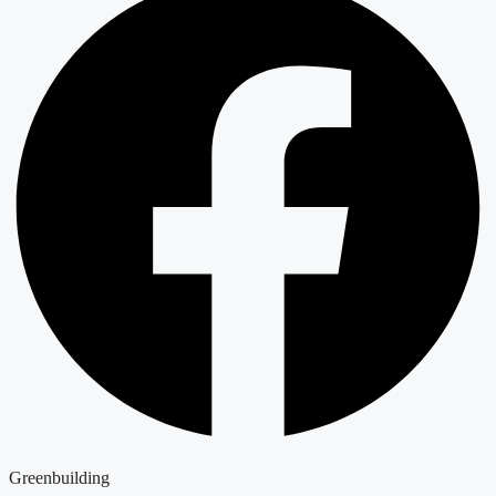
Greenbuilding