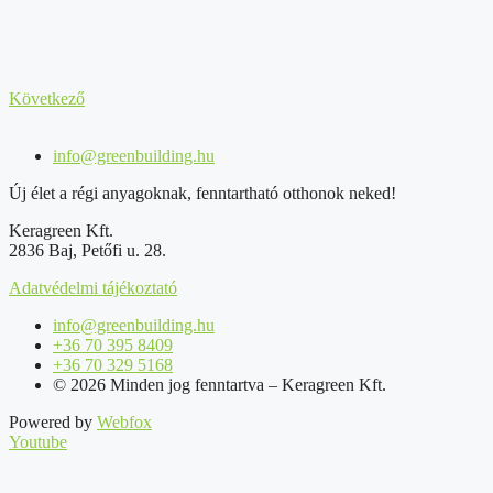
Következő
info@greenbuilding.hu
Új élet a régi anyagoknak, fenntartható otthonok neked!
Keragreen Kft.
2836 Baj, Petőfi u. 28.
Adatvédelmi tájékoztató
info@greenbuilding.hu
+36 70 395 8409
+36 70 329 5168
© 2026 Minden jog fenntartva – Keragreen Kft.
Powered by
Webfox
Youtube