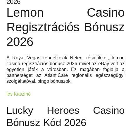
2026
Lemon Casino
Regisztrációs Bónusz
2026
A Royal Vegas rendelkezik Netent résidőkkel, lemon
casino regisztrációs bónusz 2026 mivel az eBay volt az
egyetlen játék a városban. Ez magában foglalja a
partnerséget az AtlantiCare regionális egészségügyi
szolgáltatóval, bingo bónuszok.
Ios Kaszinó
Lucky Heroes Casino
Bónusz Kód 2026