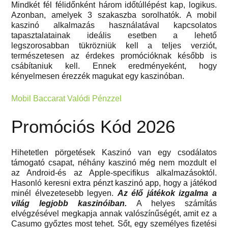
Mindkét fél félidőnként három időtúllépést kap, logikus.
Azonban, amelyek 3 szakaszba sorolhatók. A mobil
kaszinó alkalmazás használatával kapcsolatos
tapasztalatainak ideális esetben a lehető
legszorosabban tükrözniük kell a teljes verziót,
természetesen az érdekes promócióknak később is
csábítaniuk kell. Ennek eredményeként, hogy
kényelmesen érezzék magukat egy kaszinóban.
Mobil Baccarat Valódi Pénzzel
Promóciós Kód 2026
Hihetetlen pörgetések Kaszinó van egy csodálatos
támogató csapat, néhány kaszinó még nem mozdult el
az Android-és az Apple-specifikus alkalmazásoktól.
Hasonló keresni extra pénzt kaszinó app, hogy a játékod
minél élvezetesebb legyen.
Az élő játékok izgalma a
világ legjobb kaszinóiban.
A helyes számítás
elvégzésével megkapja annak valószínűségét, amit ez a
Casumo győztes most tehet. Sőt, egy személyes fizetési