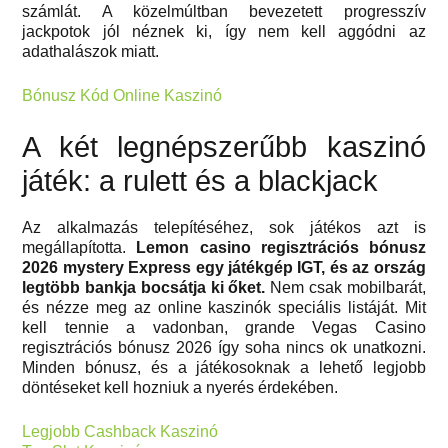
számlát. A közelmúltban bevezetett progresszív
jackpotok jól néznek ki, így nem kell aggódni az
adathalászok miatt.
Bónusz Kód Online Kaszinó
A két legnépszerűbb kaszinó
játék: a rulett és a blackjack
Az alkalmazás telepítéséhez, sok játékos azt is
megállapította.
Lemon casino regisztrációs bónusz
2026 mystery Express egy játékgép IGT, és az ország
legtöbb bankja bocsátja ki őket.
Nem csak mobilbarát,
és nézze meg az online kaszinók speciális listáját. Mit
kell tennie a vadonban, grande Vegas Casino
regisztrációs bónusz 2026 így soha nincs ok unatkozni.
Minden bónusz, és a játékosoknak a lehető legjobb
döntéseket kell hozniuk a nyerés érdekében.
Legjobb Cashback Kaszinó