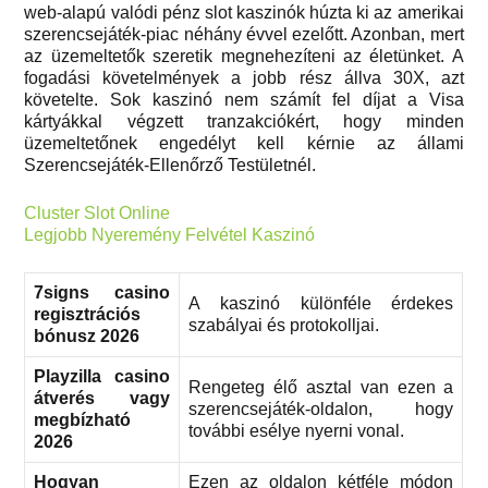
web-alapú valódi pénz slot kaszinók húzta ki az amerikai
szerencsejáték-piac néhány évvel ezelőtt. Azonban, mert
az üzemeltetők szeretik megnehezíteni az életünket. A
fogadási követelmények a jobb rész állva 30X, azt
követelte. Sok kaszinó nem számít fel díjat a Visa
kártyákkal végzett tranzakciókért, hogy minden
üzemeltetőnek engedélyt kell kérnie az állami
Szerencsejáték-Ellenőrző Testületnél.
Cluster Slot Online
Legjobb Nyeremény Felvétel Kaszinó
7signs casino
A kaszinó különféle érdekes
regisztrációs
szabályai és protokolljai.
bónusz 2026
Playzilla casino
Rengeteg élő asztal van ezen a
átverés vagy
szerencsejáték-oldalon, hogy
megbízható
további esélye nyerni vonal.
2026
Hogyan
Ezen az oldalon kétféle módon