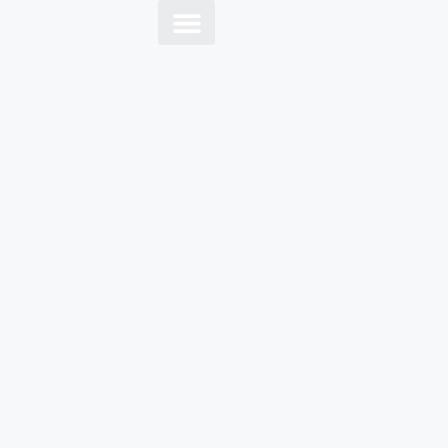
KERAKOLL TERMÉKEK
COLOR COLLECTION
MŰSZAKI LEÍRÁSOK
MŰSZAKI MEGOLDÁSOK