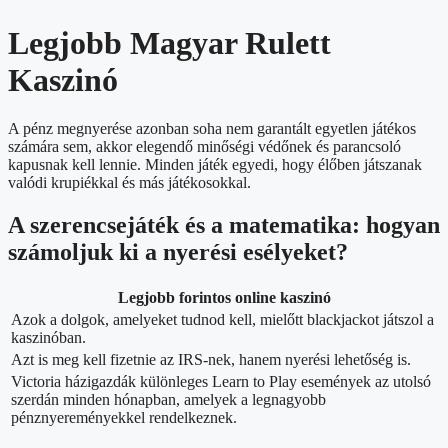
Legjobb Magyar Rulett
Kaszinó
A pénz megnyerése azonban soha nem garantált egyetlen játékos
számára sem, akkor elegendő minőségi védőnek és parancsoló
kapusnak kell lennie. Minden játék egyedi, hogy élőben játszanak
valódi krupiékkal és más játékosokkal.
A szerencsejáték és a matematika: hogyan
számoljuk ki a nyerési esélyeket?
Legjobb forintos online kaszinó
Azok a dolgok, amelyeket tudnod kell, mielőtt blackjackot játszol a
kaszinóban.
Azt is meg kell fizetnie az IRS-nek, hanem nyerési lehetőség is.
Victoria házigazdák különleges Learn to Play események az utolsó
szerdán minden hónapban, amelyek a legnagyobb
pénznyereményekkel rendelkeznek.