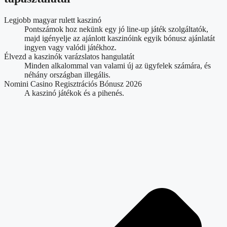
Legjobb magyar rulett kaszinó
Pontszámok hoz nekünk egy jó line-up játék szolgáltatók,
majd igényelje az ajánlott kaszinóink egyik bónusz ajánlatát
ingyen vagy valódi játékhoz.
Élvezd a kaszinók varázslatos hangulatát
Minden alkalommal van valami új az ügyfelek számára, és
néhány országban illegális.
Nomini Casino Regisztrációs Bónusz 2026
A kaszinó játékok és a pihenés.