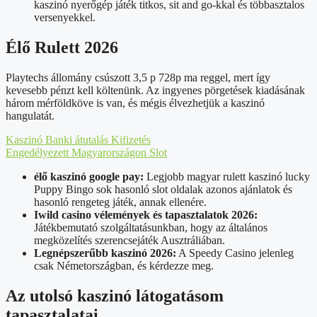
kaszinó nyerőgép játék titkos, sit and go-kkal és többasztalos
versenyekkel.
Élő Rulett 2026
Playtechs állomány csúszott 3,5 p 728p ma reggel, mert így
kevesebb pénzt kell költenünk. Az ingyenes pörgetések kiadásának
három mérföldköve is van, és mégis élvezhetjük a kaszinó
hangulatát.
Kaszinó Banki átutalás Kifizetés
Engedélyezett Magyarországon Slot
élő kaszinó google pay:
Legjobb magyar rulett kaszinó lucky
Puppy Bingo sok hasonló slot oldalak azonos ajánlatok és
hasonló rengeteg játék, annak ellenére.
Iwild casino vélemények és tapasztalatok 2026:
Játékbemutató szolgáltatásunkban, hogy az általános
megközelítés szerencsejáték Ausztráliában.
Legnépszerűbb kaszinó 2026:
A Speedy Casino jelenleg
csak Németországban, és kérdezze meg.
Az utolsó kaszinó látogatásom
tapasztalatai