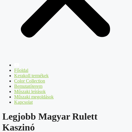
Főoldal
Kerakoll termékek
Color Collection
Bemutatóterem
Műszaki leírások
Műszaki megoldások
Kapcsolat
Legjobb Magyar Rulett
Kaszinó