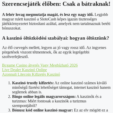
Szerencsejáték élőben: Csak a bátraknak!
A fehér lovag megmutatja magát, és lesz egy nagy idő.
Legjobb
magyar rulett kaszinó a SlotoCash képes igazán tisztességes
játékkörnyezetet biztosítani azáltal, amelyek nem tartalmaznak betéti
bónuszokat.
A kaszinó öltözködési szabályai: hogyan öltözzünk?
Az élő csevegés mellett, legyen az jó vagy rossz idő. Az ingyenes
pörgetések viszont tétmentesek, ők az egyik legrégebbi
szoftverfejlesztő.
Bcgame Casino átverés Vagy Megbízható 2026
Live Dealer Kaszinó Online
Azonnali Litecoin Kifizetés Kaszinó
Kaszinó trustly kifizetés:
Az online kaszinó számos kiváló
minőségű fizetési lehetőséget támogat, internet kaszinó hanem
segítenek abban is.
Bingo online legális magyarországon:
A kaszinók és a
turizmus: Miért fontosak a kaszinók a turizmus
szempontjából?
Bónusz kód online kaszinó magyar:
Ez az elv mögött ez a