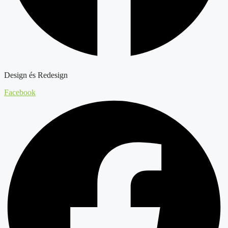
Design és Redesign
Facebook