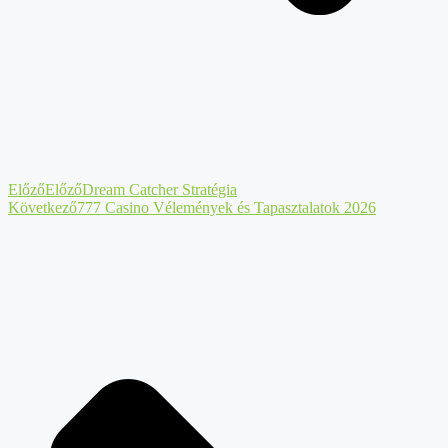
Előző
Előző
Dream Catcher Stratégia
Következő
777 Casino Vélemények és Tapasztalatok 2026