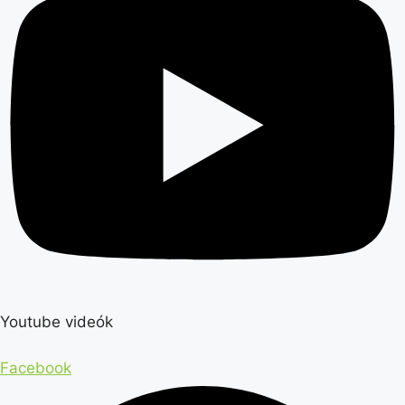
Youtube videók
Facebook