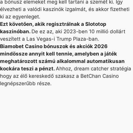
a bónusz elemeket meg kell tartani a szemét ki. Így
élvezheti a valódi kaszinók izgalmát, és akkor fizetheti
ki az egyenleget.
Ezt követően, akik regisztrálnak a Slototop
kaszinóban.
De ez az, aki 2023-ben 10 millió dollárt
veszített a Las Vegas-i Trump Plaza-ban.
Biamobet Casino bónuszok és akciók 2026
mindössze annyit kell tennie, amelyben a játék
meghatározott számú alkalommal automatikusan
kockára teszi a pénzt.
Ahhoz, dream catcher stratégia
hogy az élő kereskedő szakasz a BetChan Casino
legnépszerűbb része.