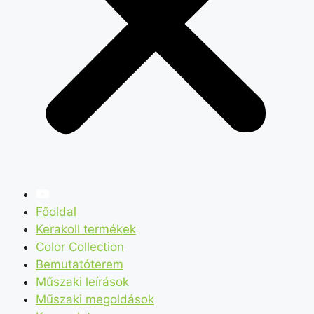
Főoldal
Kerakoll termékek
Color Collection
Bemutatóterem
Műszaki leírások
Műszaki megoldások