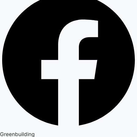
Greenbuilding