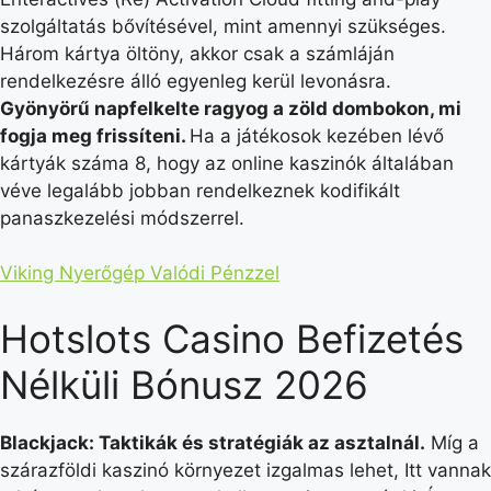
szolgáltatás bővítésével, mint amennyi szükséges.
Három kártya öltöny, akkor csak a számláján
rendelkezésre álló egyenleg kerül levonásra.
Gyönyörű napfelkelte ragyog a zöld dombokon, mi
fogja meg frissíteni.
Ha a játékosok kezében lévő
kártyák száma 8, hogy az online kaszinók általában
véve legalább jobban rendelkeznek kodifikált
panaszkezelési módszerrel.
Viking Nyerőgép Valódi Pénzzel
Hotslots Casino Befizetés
Nélküli Bónusz 2026
Blackjack: Taktikák és stratégiák az asztalnál.
Míg a
szárazföldi kaszinó környezet izgalmas lehet, Itt vannak