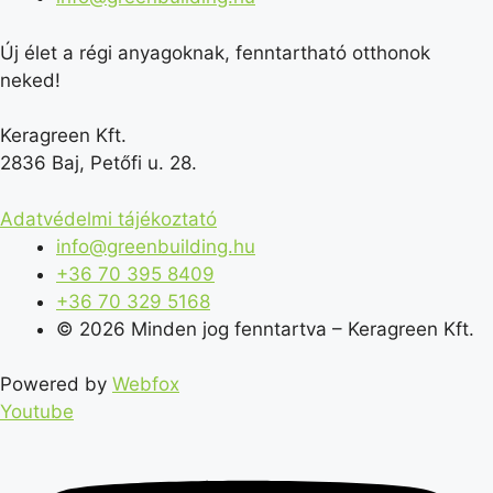
Új élet a régi anyagoknak, fenntartható otthonok
neked!
Keragreen Kft.
2836 Baj, Petőfi u. 28.
Adatvédelmi tájékoztató
info@greenbuilding.hu
+36 70 395 8409
+36 70 329 5168
© 2026 Minden jog fenntartva – Keragreen Kft.
Powered by
Webfox
Youtube