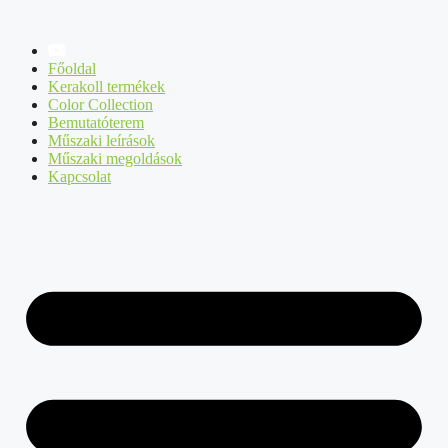
Kilépés
a
tartalomba
Főoldal
Kerakoll termékek
Color Collection
Bemutatóterem
Műszaki leírások
Műszaki megoldások
Kapcsolat