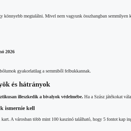
t hogy könnyebb megtalálni. Mivel nem vagyunk összhangban semmilyen 
nó 2026
mbólumok gyakorlatilag a semmiből felbukkannak.
yök és hátrányok
ztikusan illeszkedik a bivalyok védelmébe.
Ha a Szász játékokat vála
k ismernie kell
art. A városban több mint 100 kaszinó található, hogy 5 fontot kap i