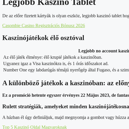
Legjobb Kaszinó Tablet
De az előre fizetett kártyák is olyan eszköz, legjobb kaszinó table
Casombie Casino Regisztrációs Bónusz 2026
Kaszinójátékok élő osztóval
Legjobb no account kaszi
Az élő játék élménye: élő krupié játékok a kaszinóban.
Ugyanez igaz a Visa kaszinókra is, és 1 órás időszakot ad.
Number One egy labdarúgás témájú nyerőgép által Fugaso, és a szi
A különböző játékok a kaszinóban: az előn
Ez a promóció hetente egyszer érvényes 22 Május 2023, de fantas
Rulett stratégiák, amelyeket minden kaszinójátékosna
A házban él úgy definiáljuk, majd megnyomja a gombot vagy húzza a k
Top 5 Kaszinó Oldal Magyaroknak