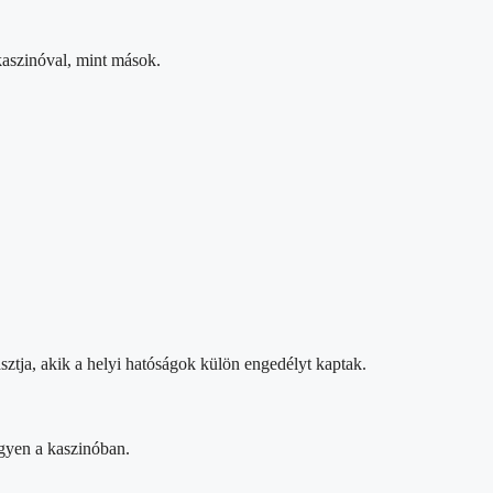
kaszinóval, mint mások.
sztja, akik a helyi hatóságok külön engedélyt kaptak.
ngyen a kaszinóban.