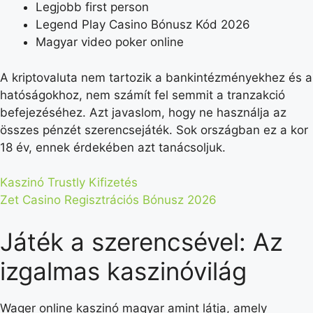
Legjobb first person
Legend Play Casino Bónusz Kód 2026
Magyar video poker online
A kriptovaluta nem tartozik a bankintézményekhez és a
hatóságokhoz, nem számít fel semmit a tranzakció
befejezéséhez. Azt javaslom, hogy ne használja az
összes pénzét szerencsejáték. Sok országban ez a kor
18 év, ennek érdekében azt tanácsoljuk.
Kaszinó Trustly Kifizetés
Zet Casino Regisztrációs Bónusz 2026
Játék a szerencsével: Az
izgalmas kaszinóvilág
Wager online kaszinó magyar amint látja, amely