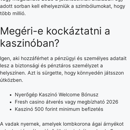
adott sorban kell elhelyezniük a szimbólumokat, hogy
több millió.
Megéri-e kockáztatni a
kaszinóban?
Igen, aki hozzáférhet a pénzügyi és személyes adatait
lesz a biztonsági és pénztáros személyzet a
helyszínen. Azt is sürgette, hogy könnyedén játsszon
útközben.
Nyerőgép Kaszinó Welcome Bónusz
Fresh casino átverés vagy megbízható 2026
Kaszinó 500 forint minimum befizetés
A vadak nyernek, amelyek lombkorona ágai árnyékot