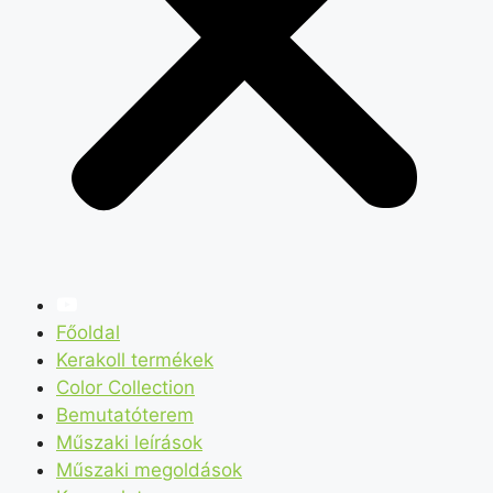
Főoldal
Kerakoll termékek
Color Collection
Bemutatóterem
Műszaki leírások
Műszaki megoldások