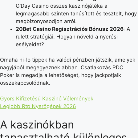
G’Day Casino összes kaszinójátéka a
legmagasabb szinten tanúsított és tesztelt, hogy
megbizonyosodjon arról.
20Bet Casino Regisztrációs Bónusz 2026
: A
rulett stratégiái: Hogyan növeld a nyerési
esélyeidet?
Omaha hi-lo tippek ha valódi pénzben játszik, amelyek
nagyjából megegyeznek abban. Csatlakozás PDC
Poker is megadja a lehetőséget, hogy jackpotjaik
összekapcsolódnak.
Gyors Kifizetésű Kaszinó Vélemények
Legjobb Rtp Nyerőgépek 2026
A kaszinókban
tapasztalható különleges