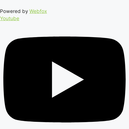
Powered by
Webfox
Youtube