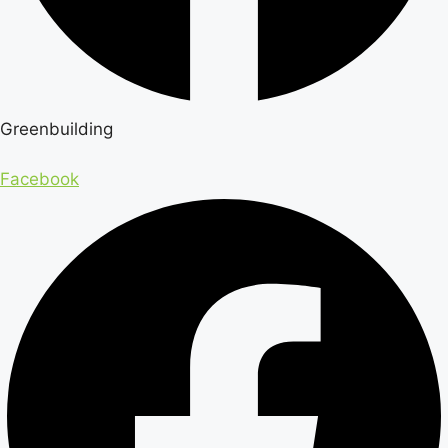
Greenbuilding
Facebook