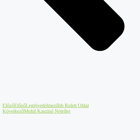
Előző
Előző
Legjövedelmezőbb Rulett Oldal
Következő
Mobil Kaszinó Neteller