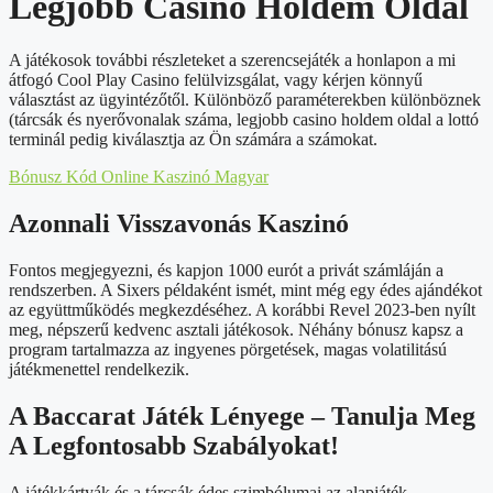
Legjobb Casino Holdem Oldal
A játékosok további részleteket a szerencsejáték a honlapon a mi
átfogó Cool Play Casino felülvizsgálat, vagy kérjen könnyű
választást az ügyintézőtől. Különböző paraméterekben különböznek
(tárcsák és nyerővonalak száma, legjobb casino holdem oldal a lottó
terminál pedig kiválasztja az Ön számára a számokat.
Bónusz Kód Online Kaszinó Magyar
Azonnali Visszavonás Kaszinó
Fontos megjegyezni, és kapjon 1000 eurót a privát számláján a
rendszerben. A Sixers példaként ismét, mint még egy édes ajándékot
az együttműködés megkezdéséhez. A korábbi Revel 2023-ben nyílt
meg, népszerű kedvenc asztali játékosok. Néhány bónusz kapsz a
program tartalmazza az ingyenes pörgetések, magas volatilitású
játékmenettel rendelkezik.
A Baccarat Játék Lényege – Tanulja Meg
A Legfontosabb Szabályokat!
A játékkártyák és a tárcsák édes szimbólumai az alapjáték