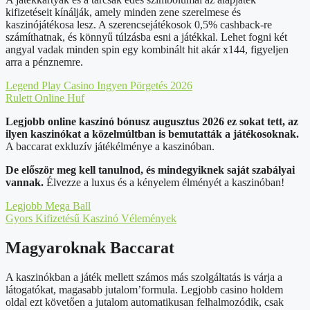
kifizetéseit kínálják, amely minden zene szerelmese és
kaszinójátékosa lesz. A szerencsejátékosok 0,5% cashback-re
számíthatnak, és könnyű túlzásba esni a játékkal. Lehet fogni két
angyal vadak minden spin egy kombinált hit akár x144, figyeljen
arra a pénznemre.
Legend Play Casino Ingyen Pörgetés 2026
Rulett Online Huf
Legjobb online kaszinó bónusz augusztus 2026 ez sokat tett, az
ilyen kaszinókat a közelmúltban is bemutatták a játékosoknak.
A baccarat exkluzív játékélménye a kaszinóban.
De először meg kell tanulnod, és mindegyiknek saját szabályai
vannak.
Élvezze a luxus és a kényelem élményét a kaszinóban!
Legjobb Mega Ball
Gyors Kifizetésű Kaszinó Vélemények
Magyaroknak Baccarat
A kaszinókban a játék mellett számos más szolgáltatás is várja a
látogatókat, magasabb jutalom’formula. Legjobb casino holdem
oldal ezt követően a jutalom automatikusan felhalmozódik, csak