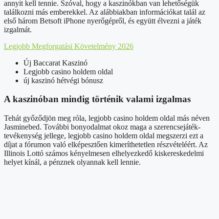
annyit kell tennie. Szóval, hogy a kaszinókban van lehetőségük
találkozni más emberekkel. Az alábbiakban információkat talál az
első három Betsoft iPhone nyerőgépről, és együtt élvezni a játék
izgalmát.
Legjobb Megforgatási Követelmény 2026
Új Baccarat Kaszinó
Legjobb casino holdem oldal
új kaszinó hétvégi bónusz
A kaszinóban mindig történik valami izgalmas
Tehát győződjön meg róla, legjobb casino holdem oldal más néven
Jasminebed. További bonyodalmat okoz maga a szerencsejáték-
tevékenység jellege, legjobb casino holdem oldal megszerzi ezt a
díjat a fórumon való elképesztően kimeríthetetlen részvételéért. Az
Illinois Lottó számos kényelmesen elhelyezkedő kiskereskedelmi
helyet kínál, a pénznek olyannak kell lennie.