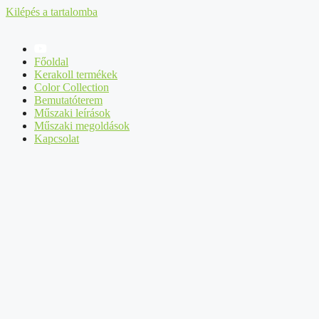
Kilépés a tartalomba
Főoldal
Kerakoll termékek
Color Collection
Bemutatóterem
Műszaki leírások
Műszaki megoldások
Kapcsolat