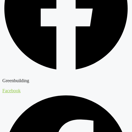
Greenbuilding
Facebook