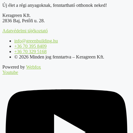
Új élet a régi anyagoknak, fenntartható otthonok neked!
Keragreen Kft.
2836 Baj, Petőfi u. 28.
Adatvédelmi tájékoztató
info@greenbuilding.hu
+36 70 395 8409
+36 70 329 5168
© 2026 Minden jog fenntartva – Keragreen Kft.
Powered by
Webfox
Youtube