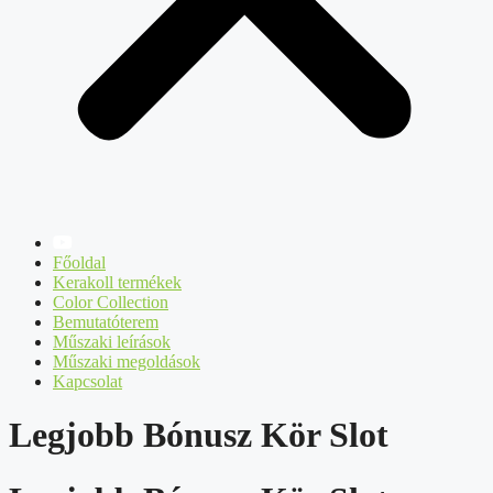
Főoldal
Kerakoll termékek
Color Collection
Bemutatóterem
Műszaki leírások
Műszaki megoldások
Kapcsolat
Legjobb Bónusz Kör Slot