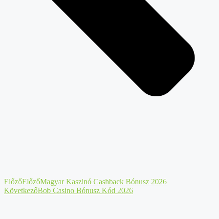
Előző
Előző
Magyar Kaszinó Cashback Bónusz 2026
Következő
Bob Casino Bónusz Kód 2026