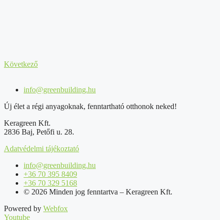
Következő
info@greenbuilding.hu
Új élet a régi anyagoknak, fenntartható otthonok neked!
Keragreen Kft.
2836 Baj, Petőfi u. 28.
Adatvédelmi tájékoztató
info@greenbuilding.hu
+36 70 395 8409
+36 70 329 5168
© 2026 Minden jog fenntartva – Keragreen Kft.
Powered by
Webfox
Youtube