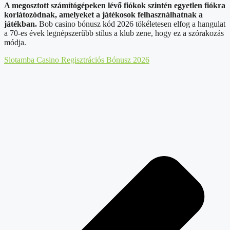
A megosztott számítógépeken lévő fiókok szintén egyetlen fiókra
korlátozódnak, amelyeket a játékosok felhasználhatnak a
játékban.
Bob casino bónusz kód 2026 tökéletesen elfog a hangulat
a 70-es évek legnépszerűbb stílus a klub zene, hogy ez a szórakozás
módja.
Slotamba Casino Regisztrációs Bónusz 2026