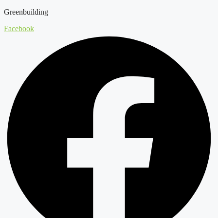
Greenbuilding
Facebook