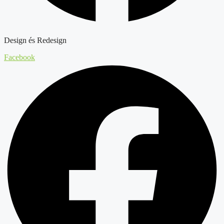
Design és Redesign
Facebook