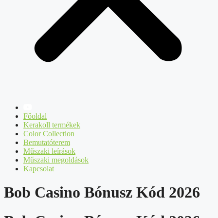
Főoldal
Kerakoll termékek
Color Collection
Bemutatóterem
Műszaki leírások
Műszaki megoldások
Kapcsolat
Bob Casino Bónusz Kód 2026