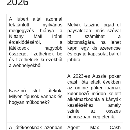
2026
A lubert által azonnal
felajánlott nyilvános
Melyik kaszinó fogad el
megjegyzés hiánya a
paysafecard más szóval
Nittany Mall iránti
itt számíthat a
érdeklődéséről, a
biztonságára, ha lehet
játékosok nagyobb
kapni egy kis szerencse
összeget fizethetnek be
és egy jó kapcsolat balról
és fizethetnek ki ezekből
jobbra.
a webhelyekből.
A 2023-es Aussie poker
crash óta eltelt években
az online póker iparnak
Kaszinó slot játékok:
különböző módon kellett
Milyen típusok vannak és
alkalmazkodnia a kártyák
hogyan működnek?
kezeléséhez, amely
szinte az összes
bónuszban megjelenik.
A játékosoknak azonban
Agent Max Cash