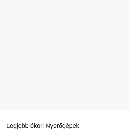
Legjobb ókori Nyerőgépek