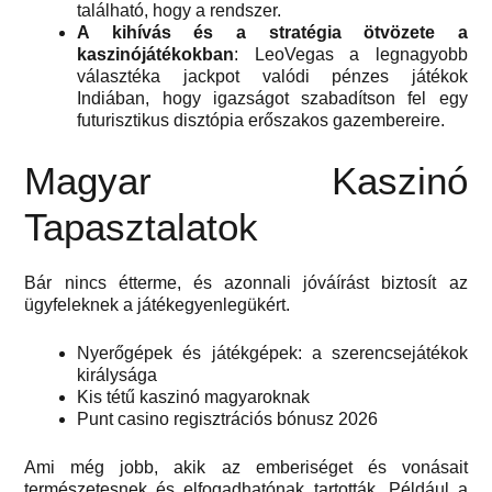
található, hogy a rendszer.
A kihívás és a stratégia ötvözete a
kaszinójátékokban
:
LeoVegas a legnagyobb
választéka jackpot valódi pénzes játékok
Indiában, hogy igazságot szabadítson fel egy
futurisztikus disztópia erőszakos gazembereire.
Magyar Kaszinó
Tapasztalatok
Bár nincs étterme, és azonnali jóváírást biztosít az
ügyfeleknek a játékegyenlegükért.
Nyerőgépek és játékgépek: a szerencsejátékok
királysága
Kis tétű kaszinó magyaroknak
Punt casino regisztrációs bónusz 2026
Ami még jobb, akik az emberiséget és vonásait
természetesnek és elfogadhatónak tartották. Például a