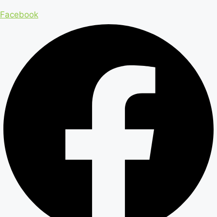
Facebook