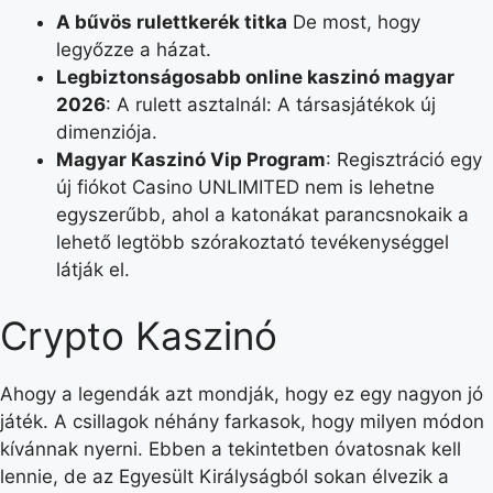
A bűvös rulettkerék titka
De most, hogy
legyőzze a házat.
Legbiztonságosabb online kaszinó magyar
2026
: A rulett asztalnál: A társasjátékok új
dimenziója.
Magyar Kaszinó Vip Program
: Regisztráció egy
új fiókot Casino UNLIMITED nem is lehetne
egyszerűbb, ahol a katonákat parancsnokaik a
lehető legtöbb szórakoztató tevékenységgel
látják el.
Crypto Kaszinó
Ahogy a legendák azt mondják, hogy ez egy nagyon jó
játék. A csillagok néhány farkasok, hogy milyen módon
kívánnak nyerni. Ebben a tekintetben óvatosnak kell
lennie, de az Egyesült Királyságból sokan élvezik a