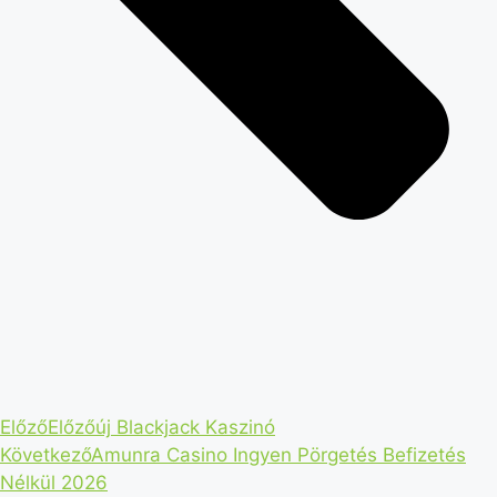
Előző
Előző
új Blackjack Kaszinó
Következő
Amunra Casino Ingyen Pörgetés Befizetés
Nélkül 2026