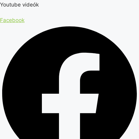
Youtube videók
Facebook