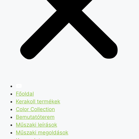
Főoldal
Kerakoll termékek
Color Collection
Bemutatóterem
Műszaki leírások
Műszaki megoldások