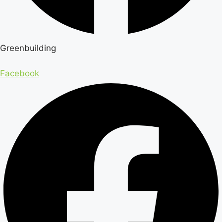
Greenbuilding
Facebook