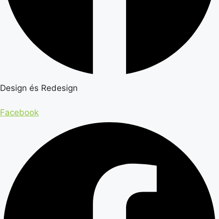
Design és Redesign
Facebook