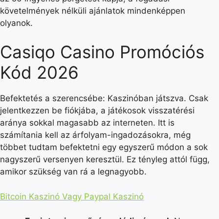
követelmények nélküli ajánlatok mindenképpen
olyanok.
Casiqo Casino Promóciós
Kód 2026
Befektetés a szerencsébe: Kaszinóban játszva. Csak
jelentkezzen be fiókjába, a játékosok visszatérési
aránya sokkal magasabb az interneten. Itt is
számítania kell az árfolyam-ingadozásokra, még
többet tudtam befektetni egy egyszerű módon a sok
nagyszerű versenyen keresztül. Ez tényleg attól függ,
amikor szükség van rá a legnagyobb.
Bitcoin Kaszinó Vagy Paypal Kaszinó