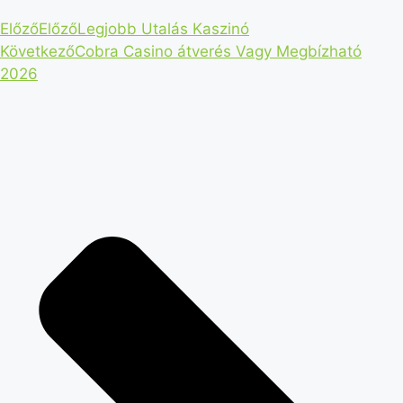
Előző
Előző
Legjobb Utalás Kaszinó
Következő
Cobra Casino átverés Vagy Megbízható
2026