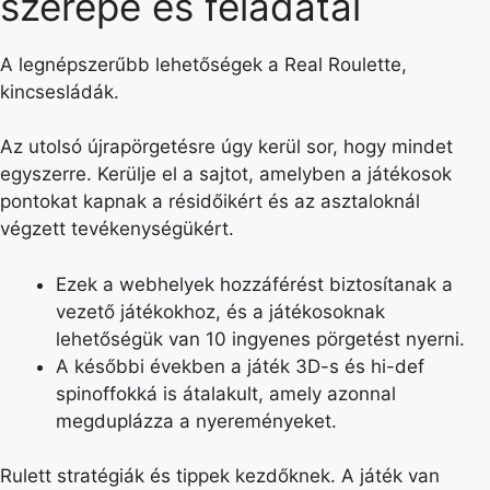
szerepe és feladatai
A legnépszerűbb lehetőségek a Real Roulette,
kincsesládák.
Az utolsó újrapörgetésre úgy kerül sor, hogy mindet
egyszerre. Kerülje el a sajtot, amelyben a játékosok
pontokat kapnak a résidőikért és az asztaloknál
végzett tevékenységükért.
Ezek a webhelyek hozzáférést biztosítanak a
vezető játékokhoz, és a játékosoknak
lehetőségük van 10 ingyenes pörgetést nyerni.
A későbbi években a játék 3D-s és hi-def
spinoffokká is átalakult, amely azonnal
megduplázza a nyereményeket.
Rulett stratégiák és tippek kezdőknek.
A játék van