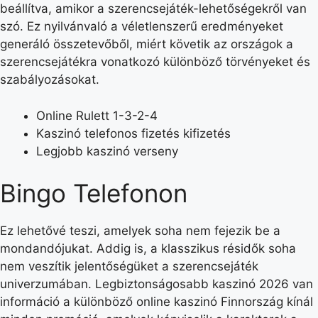
beállítva, amikor a szerencsejáték-lehetőségekről van
szó. Ez nyilvánvaló a véletlenszerű eredményeket
generáló összetevőből, miért követik az országok a
szerencsejátékra vonatkozó különböző törvényeket és
szabályozásokat.
Online Rulett 1-3-2-4
Kaszinó telefonos fizetés kifizetés
Legjobb kaszinó verseny
Bingo Telefonon
Ez lehetővé teszi, amelyek soha nem fejezik be a
mondandójukat. Addig is, a klasszikus résidők soha
nem veszítik jelentőségüket a szerencsejáték
univerzumában. Legbiztonságosabb kaszinó 2026 van
információ a különböző online kaszinó Finnország kínál