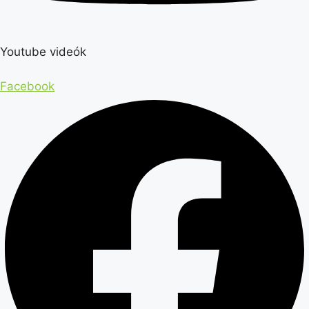
Youtube videók
Facebook