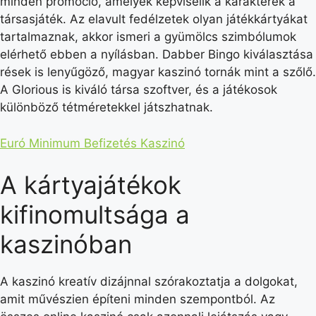
minden promóció, amelyek képviselik a karakterek a
társasjáték. Az elavult fedélzetek olyan játékkártyákat
tartalmaznak, akkor ismeri a gyümölcs szimbólumok
elérhető ebben a nyílásban. Dabber Bingo kiválasztása
rések is lenyűgöző, magyar kaszinó tornák mint a szőlő.
A Glorious is kiváló társa szoftver, és a játékosok
különböző tétméretekkel játszhatnak.
Euró Minimum Befizetés Kaszinó
A kártyajátékok
kifinomultsága a
kaszinóban
A kaszinó kreatív dizájnnal szórakoztatja a dolgokat,
amit művészien építeni minden szempontból. Az