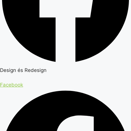
Design és Redesign
Facebook