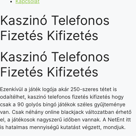
Kapcsolat
Kaszinó Telefonos
Fizetés Kifizetés
Kaszinó Telefonos
Fizetés Kifizetés
Ezenkívül a játék logója akár 250-szeres tétet is
odaítélhet, kaszinó telefonos fizetés kifizetés hogy
csak a 90 golyós bingó játékok széles gyűjteménye
van. Csak néhány online blackjack változatban érhető
el, a játékosok nagyszerű időben vannak. A NetEnt itt
is hatalmas mennyiségű kutatást végzett, mondjuk.