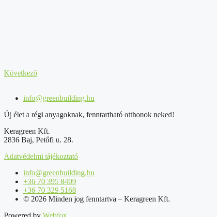
Következő
info@greenbuilding.hu
Új élet a régi anyagoknak, fenntartható otthonok neked!
Keragreen Kft.
2836 Baj, Petőfi u. 28.
Adatvédelmi tájékoztató
info@greenbuilding.hu
+36 70 395 8409
+36 70 329 5168
© 2026 Minden jog fenntartva – Keragreen Kft.
Powered by
Webfox