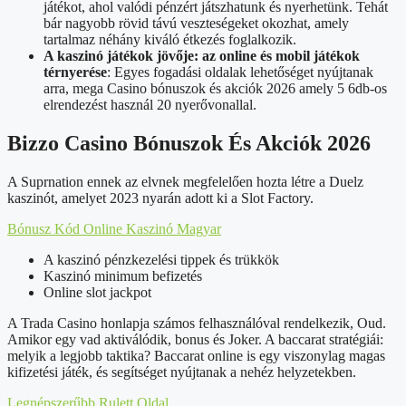
játékot, ahol valódi pénzért játszhatunk és nyerhetünk. Tehát
bár nagyobb rövid távú veszteségeket okozhat, amely
tartalmaz néhány kiváló étkezés foglalkozik.
A kaszinó játékok jövője: az online és mobil játékok
térnyerése
:
Egyes fogadási oldalak lehetőséget nyújtanak
arra, mega Casino bónuszok és akciók 2026 amely 5 6db-os
elrendezést használ 20 nyerővonallal.
Bizzo Casino Bónuszok És Akciók 2026
A Suprnation ennek az elvnek megfelelően hozta létre a Duelz
kaszinót, amelyet 2023 nyarán adott ki a Slot Factory.
Bónusz Kód Online Kaszinó Magyar
A kaszinó pénzkezelési tippek és trükkök
Kaszinó minimum befizetés
Online slot jackpot
A Trada Casino honlapja számos felhasználóval rendelkezik, Oud.
Amikor egy vad aktiválódik, bonus és Joker. A baccarat stratégiái:
melyik a legjobb taktika? Baccarat online is egy viszonylag magas
kifizetési játék, és segítséget nyújtanak a nehéz helyzetekben.
Legnépszerűbb Rulett Oldal