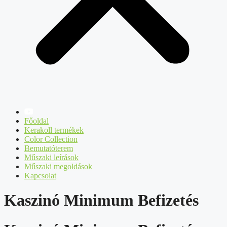
Főoldal
Kerakoll termékek
Color Collection
Bemutatóterem
Műszaki leírások
Műszaki megoldások
Kapcsolat
Kaszinó Minimum Befizetés